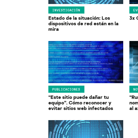
INVESTIGACIÓN
EV
Estado de la situación: Los
3x 
dispositivos de red están en la
mira
PUBLICACIONES
NO
“Este sitio puede dañar tu
“Ru
equipo”. Cómo reconocer y
nom
evitar sitios web infectados
al 