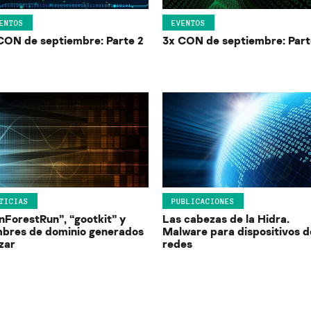
ENTOS
EVENTOS
CON de septiembre: Parte 2
3x CON de septiembre: Part
TICIAS
PUBLICACIONES
nForestRun”, “gootkit” y
Las cabezas de la Hidra.
bres de dominio generados
Malware para dispositivos d
azar
redes