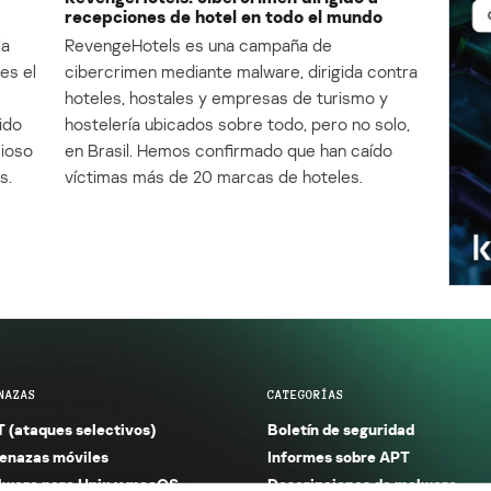
recepciones de hotel en todo el mundo
la
RevengeHotels es una campaña de
es el
cibercrimen mediante malware, dirigida contra
e
hoteles, hostales y empresas de turismo y
ido
hostelería ubicados sobre todo, pero no solo,
cioso
en Brasil. Hemos confirmado que han caído
s.
víctimas más de 20 marcas de hoteles.
NAZAS
CATEGORÍAS
 (ataques selectivos)
Boletín de seguridad
nazas móviles
Informes sobre APT
ware para Unix y macOS
Descripciones de malware