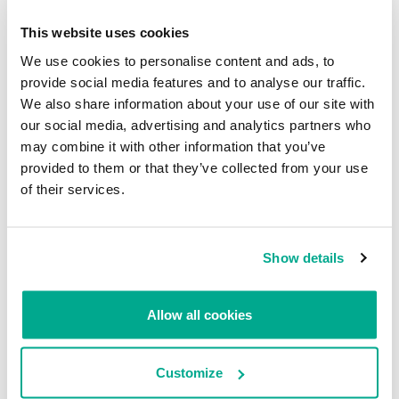
This website uses cookies
We use cookies to personalise content and ads, to
INFORMES
provide social media features and to analyse our traffic.
We also share information about your use of our site with
BlindEagle vuela alto en LATAM
our social media, advertising and analytics partners who
Kaspersky proporciona información sobre la actividad y los TTPs
may combine it with other information that you’ve
del APT BlindEagle. Grupo que apunta a organizaciones e
provided to them or that they’ve collected from your use
individuos en Colombia, Ecuador, Chile, Panamá y otros países de
of their services.
América Latina.
Tácticas, técnicas y procedimientos (TTPs) de los grupos de
Show details
APT asiáticos modernos
MosaicRegressor: acechando en las sombras de UEFI
Allow all cookies
RevengeHotels: cibercrimen dirigido a recepciones de hotel
en todo el mundo
Customize