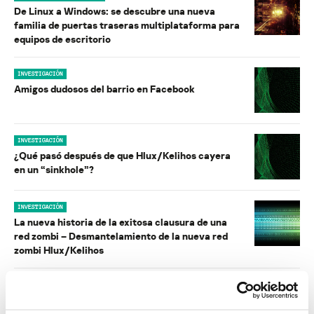
De Linux a Windows: se descubre una nueva
familia de puertas traseras multiplataforma para
equipos de escritorio
INVESTIGACIÓN
Amigos dudosos del barrio en Facebook
INVESTIGACIÓN
¿Qué pasó después de que Hlux/Kelihos cayera
en un “sinkhole”?
INVESTIGACIÓN
La nueva historia de la exitosa clausura de una
red zombi – Desmantelamiento de la nueva red
zombi Hlux/Kelihos
INVESTIGACIÓN
Preguntas más frecuentes: Desactivación de la
nueva red zombi Hlux/Kelihos