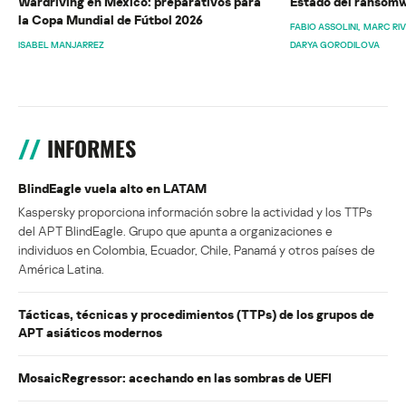
Wardriving en México: preparativos para
Estado del ransomw
la Copa Mundial de Fútbol 2026
FABIO ASSOLINI
MARC RI
ISABEL MANJARREZ
DARYA GORODILOVA
INFORMES
BlindEagle vuela alto en LATAM
Kaspersky proporciona información sobre la actividad y los TTPs
del APT BlindEagle. Grupo que apunta a organizaciones e
individuos en Colombia, Ecuador, Chile, Panamá y otros países de
América Latina.
Tácticas, técnicas y procedimientos (TTPs) de los grupos de
APT asiáticos modernos
MosaicRegressor: acechando en las sombras de UEFI