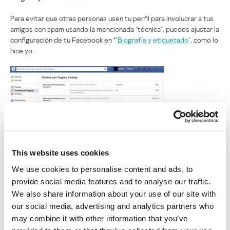
Para evitar que otras personas usen tu perfil para involucrar a tus
amigos con spam usando la mencionada “técnica”, puedes ajustar la
configuración de tu Facebook en “
”Biografía y etiquetado”
, como lo
hice yo.
This website uses cookies
We use cookies to personalise content and ads, to
provide social media features and to analyse our traffic.
We also share information about your use of our site with
Ajuste de Biografía y etiquetado de Facebook
our social media, advertising and analytics partners who
Asimismo, ten en cuenta que no necesariamente tienes que haber
may combine it with other information that you’ve
caído en la trampa de estos “amigos del barrio” para que tú y tus