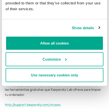
provided to them or that they’ve collected from your use
of their services.
Países con nuevas infecciones Hlux/Kelihos
P:¿Quién participó en el reciente desmantelamiento (marzo de
Show details
2012)?
R: En esta operación, Kaspersky Lab trabajó con equipos de
Allow all cookies
investigación de CrowdStrike, HoneyNet Project y Dell
SecureWorks.
Customize
P:¿Qué puede hacer un usuario si su sistema se infecta con
programas maliciosos de esta red zombi?
R: Aunque se han desactivado las dos primeras redes zombi
Use necessary cookies only
Kelihos/Hlux, muchos ordenadores quedaron infectados. Por favor,
visita http://support.kaspersky.com/viruses/utility para acceder a
las herramientas gratuitas que Kaspersky Lab ofrece para limpiar
tu ordenador.
http://support.kaspersky.com/viruses
.