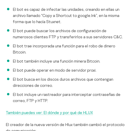
El bot es capaz de infectar las unidades, creando en ellas un
archivo llamado “Copy a Shortcut to google.Ink”, en la misma
forma que lo hacía Stuxnet.
El bot puede buscar los archivos de configuración de
numerosos clientes FTP y transferirlos a sus servidores C&C.
El bot trae incorporada una función para el robo de dinero
Bitcoin.
El bot también incluye una función minera Bitcoin.
El bot puede operar en modo de servidor proxi.
El bot busca en los discos duros archivos que contengan
direcciones de correo.
El bot incluye un rastreador para interceptar contraseñas de
correo, FTP y HTTP.
También puedes ver: El dónde y por qué de HLUX
El creador de la nueva versión de Hlux también cambió el protocolo
de comunicación: