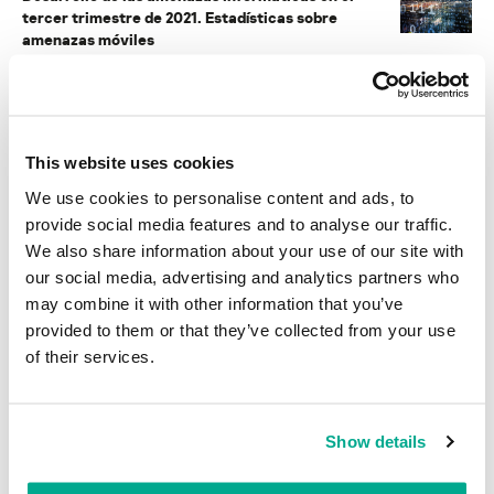
tercer trimestre de 2021. Estadísticas sobre
amenazas móviles
INVESTIGACIÓN
Citas a distancia: a quién le confiamos nuestros
datos
This website uses cookies
We use cookies to personalise content and ads, to
INVESTIGACIÓN
GravityRAT: el regreso del espía
provide social media features and to analyse our traffic.
We also share information about your use of our site with
our social media, advertising and analytics partners who
may combine it with other information that you’ve
provided to them or that they’ve collected from your use
INFORMES
of their services.
BlindEagle vuela alto en LATAM
Kaspersky proporciona información sobre la actividad y los TTPs
Show details
del APT BlindEagle. Grupo que apunta a organizaciones e
individuos en Colombia, Ecuador, Chile, Panamá y otros países de
América Latina.