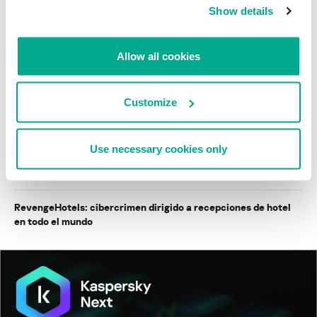
Show details
BlindEagle vuela alto en LATAM
Kaspersky proporciona información sobre la actividad y los TTPs
Allow all cookies
del APT BlindEagle. Grupo que apunta a organizaciones e
individuos en Colombia, Ecuador, Chile, Panamá y otros países de
América Latina.
Customize
Tácticas, técnicas y procedimientos (TTPs) de los grupos de
APT asiáticos modernos
Use necessary cookies only
MosaicRegressor: acechando en las sombras de UEFI
RevengeHotels: cibercrimen dirigido a recepciones de hotel
en todo el mundo