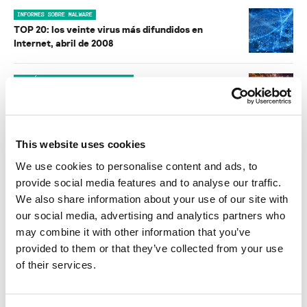
INFORMES SOBRE MALWARE
TOP 20: los veinte virus más difundidos en
Internet, abril de 2008
BOLETÍN DE SEGURIDAD DE KASPERSKY
Kaspersky Security Bulletin 2007. Amenazas
para el correo electrónico
This website uses cookies
INFORMES SOBRE MALWARE
Desarrollo de las amenazas informáticas en el
We use cookies to personalise content and ads, to
tercer trimestre de 2007
provide social media features and to analyse our traffic.
We also share information about your use of our site with
NOTICIAS
our social media, advertising and analytics partners who
Wardriving en Varsovia: estado de las redes Wi-
may combine it with other information that you’ve
Fi
provided to them or that they’ve collected from your use
of their services.
INFORMES