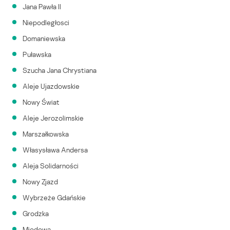
Jana Pawła II
Niepodległosci
Domaniewska
Puławska
Szucha Jana Chrystiana
Aleje Ujazdowskie
Nowy Świat
Aleje Jerozolimskie
Marszałkowska
Własysława Andersa
Aleja Solidarności
Nowy Zjazd
Wybrzeże Gdańskie
Grodzka
Miodowa