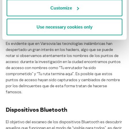
tratando de conectarse gratis a Internet a cuenta de otros
usuarios o hackers que trataban de encontrar redes indefensas,
Customize
interceptar el tráfico de red, etc. Es interesante que yo estuve en
la ciudad sólo dos días y analicé las redes inalámbricas por pocas
horas, pero incluso en este corto tiempo encontré delincuentes
Use necessary cookies only
potenciales.
Es evidente que en Varsovia las tecnologías inalámbricas han
despertado un gran interés en los hackers, algo que se puede
notar si observamos atentamente los nombres de los puntos de
acceso: durante la investigación en la ciudad encontramos puntos
de acceso con nombres como “Tu enrutador ha sido
comprometido” y “Tu ruta termina aquí”. Es posible que estos
puntos de acceso hayan sido capturados y cambiados de nombre
por los delincuentes que de esta forma tratan de hacerse
famosos.
Dispositivos Bluetooth
El objetivo del escaneo de los dispositivos Bluetooth es descubrir
aquellos que funcionan en el modo de “visible para todos”, es decir,