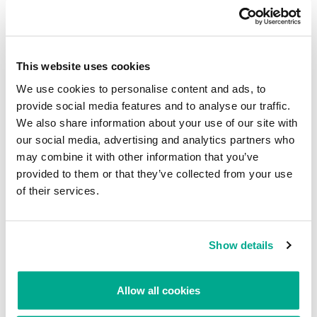
Fig. 5. Porcentaje de redes con URL en calidad de nombre del
punto de acceso
Como podemos ver en el diagrama, en Varsovia el 3% de los
This website uses cookies
puntos de acceso usan direcciones web en sus nombres. Esta es
una nueva tendencia, que no habíamos observado en otras
We use cookies to personalise content and ads, to
ciudades durante nuestras investigaciones.
provide social media features and to analyse our traffic.
We also share information about your use of our site with
our social media, advertising and analytics partners who
Observaciones adicionales
may combine it with other information that you’ve
Durante la investigación seguí con mucho interés el proceso de
provided to them or that they’ve collected from your use
escaneo y me llamó la atención un interesante hecho: en los
of their services.
centros comerciales donde hay muchos diferentes restaurantes y
cafés con sus propios puntos de acceso, junto a mí había otros
sujetos que trataban de escanear las redes inalámbricas. Esta
Show details
observación se basó en el registro de las actividades de los otros
participantes, que enviaban diferentes solicitudes a diversas
redes, pero nunca se conectaban a ninguna. Estas actividades
Allow all cookies
demuestran que junto a mí había otras personas que escaneaban
las redes inalámbricas. Es muy probable que fueran delincuentes