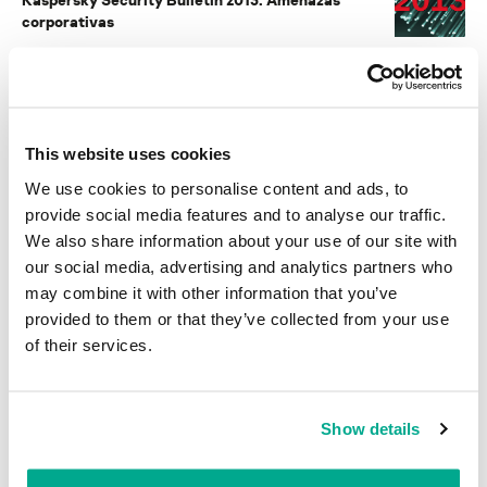
corporativas
EVENTOS
ZeroNights: Una conferencia de seguridad con
contenido técnico en Rusia
This website uses cookies
BOLETÍN DE SEGURIDAD DE KASPERSKY
We use cookies to personalise content and ads, to
Kaspersky: Boletín de seguridad. Desarrollo de
provide social media features and to analyse our traffic.
las amenazas en 2008
We also share information about your use of our site with
our social media, advertising and analytics partners who
may combine it with other information that you’ve
provided to them or that they’ve collected from your use
INFORMES
of their services.
BlindEagle vuela alto en LATAM
Kaspersky proporciona información sobre la actividad y los TTPs
del APT BlindEagle. Grupo que apunta a organizaciones e
Show details
individuos en Colombia, Ecuador, Chile, Panamá y otros países de
América Latina.