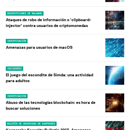
DESCRIPCIONES DE MALWARE
Ataques de robo de información o ‘clipboard-
injector’ contra usuarios de criptomonedas
INVESTIGACIÓN
Amenazas para usuarios de macOS
INCIDENTES
El juego del escondite de Simda: una actividad
para adultos
INVESTIGACIÓN
Abuso de las tecnologías blockchain: es hora de
buscar soluciones
BOLETÍN DE SEGURIDAD DE KASPERSKY
Kaspersky Security Bulletin 2013. Amenazas