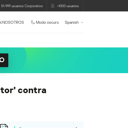
51-999 usuarios Corporativo
+1000 usuarios
N NOSOTROS
Modo oscuro
Spanish
tor’ contra