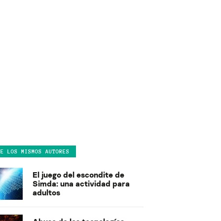
DE LOS MISMOS AUTORES
El juego del escondite de
Simda: una actividad para
adultos