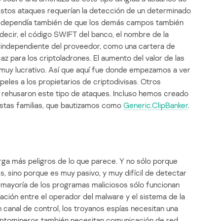
estos ataques requerían la detección de un determinado
to dependía también de que los demás campos también
decir, el código SWIFT del banco, el nombre de la
 e independiente del proveedor, como una cartera de
 para los criptoladrones. El aumento del valor de las
 muy lucrativo. Así que aquí fue donde empezamos a ver
eles a los propietarios de criptodivisas. Otros
 rehusaron este tipo de ataques. Incluso hemos creado
estas familias, que bautizamos como
Generic.ClipBanker
.
erga más peligros de lo que parece. Y no sólo porque
s, sino porque es muy pasivo, y muy difícil de detectar
a mayoría de los programas maliciosos sólo funcionan
ción entre el operador del malware y el sistema de la
n canal de control, los troyanos espías necesitan una
riptomineros también necesitan comunicación de red,