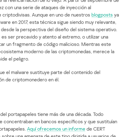
la reencarnación de lo viejo. A partir de septiembre de
z con una serie de ataques de inyección al
e criptodivisas. Aunque en uno de nuestros
blogposts
ya
ware en 2017, esta técnica sigue siendo muy relevante,
 desde la perspectiva del diseño del sistema operativo.
es ser precavido y atento al extremo, o utilizar una
ar un fragmento de código malicioso. Mientras este
 ecosistema moderno de las criptomonedas, merece la
de el peligro.
ue el malware sustituye parte del contenido del
ón de criptomonedero en él.
o del portapapeles tiene más de una década. Todo
e concentraban en bancos específicos y que sustituían
portapapeles.
Aquí ofrecemos un informe
de CERT
s sobre una amenaza de este tipo dirigida a usuarios de