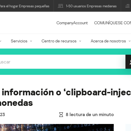
Para el hogar Empresas pequeñas
1-50 usuarios Empresas medianas
CompanyAccount
COMUNÍQUESE CO
Servicios
Centro de recursos
Acerca de nosotros
información o ‘clipboard-injec
monedas
23
8
lectura de un minuto