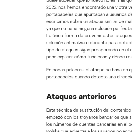
Suele suceder que lo nuevo no es más que 
2022, nos hemos encontrado una y otra ve
portapapeles que apuntaban a usuarios d
escribimos sobre un ataque similar de mal
ya que no tiene ninguna solución perfecta
La única forma de prevenir estos ataques 
solución antimalware decente para detect
tipo de ataques sigan prosperando en el
pena explicar cómo funcionan y dónde resi
En pocas palabras, el ataque se basa en q
portapapeles cuando detecta una direcci
Ataques anteriores
Esta técnica de sustitución del contenid
empezó con los troyanos bancarios que s
los números de cuentas bancarias en el 
Polska que advertía a los usuarios polaco