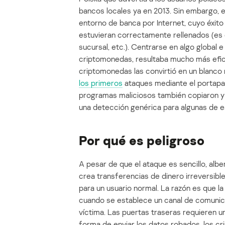
bancos locales ya en 2013. Sin embargo, 
entorno de banca por Internet, cuyo éxi
estuvieran correctamente rellenados (es 
sucursal, etc.). Centrarse en algo global
criptomonedas, resultaba mucho más eficaz
criptomonedas las convirtió en un blanco
los primeros
ataques mediante el portapap
programas maliciosos también copiaron y
una detección genérica para algunas de 
Por qué es peligroso
A pesar de que el ataque es sencillo, alb
crea transferencias de dinero irreversible
para un usuario normal. La razón es que l
cuando se establece un canal de comunica
víctima. Las puertas traseras requieren u
forma de enviar los datos robados, los c