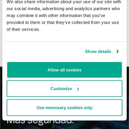
América Latina.
We also share information about your use of our site with
our social media, advertising and analytics partners who
Tácticas, técnicas y procedimientos (TTPs) de los grupos de
may combine it with other information that you’ve
APT asiáticos modernos
provided to them or that they’ve collected from your use
of their services.
MosaicRegressor: acechando en las sombras de UEFI
RevengeHotels: cibercrimen dirigido a recepciones de hotel
Show details
en todo el mundo
Allow all cookies
Customize
Use necessary cookies only