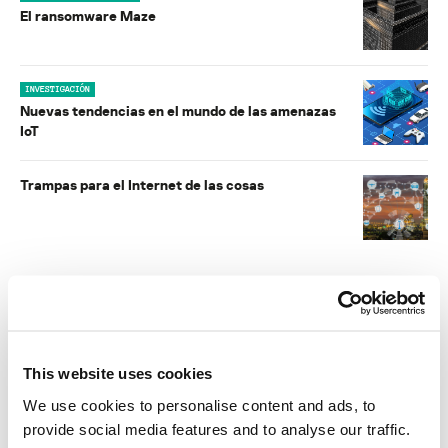
El ransomware Maze
INVESTIGACIÓN
Nuevas tendencias en el mundo de las amenazas
IoT
Trampas para el Internet de las cosas
INFORMES
BlindEagle vuela alto en LATAM
This website uses cookies
Kaspersky proporciona información sobre la actividad y los TTPs
We use cookies to personalise content and ads, to
del APT BlindEagle. Grupo que apunta a organizaciones e
individuos en Colombia, Ecuador, Chile, Panamá y otros países de
provide social media features and to analyse our traffic.