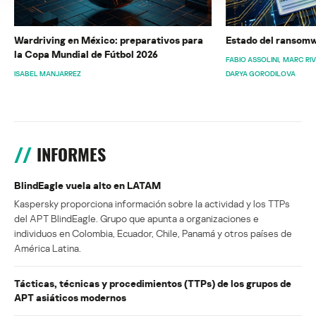
Wardriving en México: preparativos para
Estado del ransomw
la Copa Mundial de Fútbol 2026
FABIO ASSOLINI
MARC RI
ISABEL MANJARREZ
DARYA GORODILOVA
INFORMES
BlindEagle vuela alto en LATAM
Kaspersky proporciona información sobre la actividad y los TTPs
del APT BlindEagle. Grupo que apunta a organizaciones e
individuos en Colombia, Ecuador, Chile, Panamá y otros países de
América Latina.
Tácticas, técnicas y procedimientos (TTPs) de los grupos de
APT asiáticos modernos