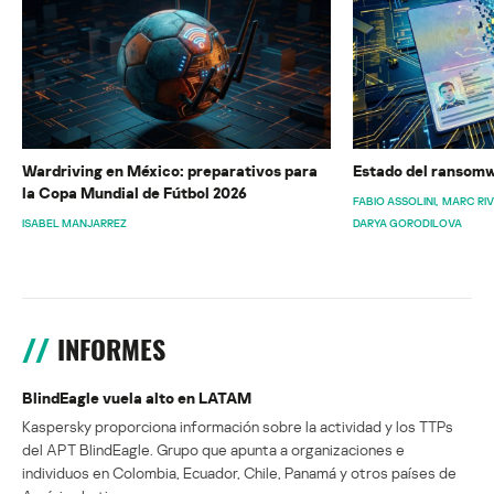
Wardriving en México: preparativos para
Estado del ransomw
la Copa Mundial de Fútbol 2026
FABIO ASSOLINI
MARC RI
ISABEL MANJARREZ
DARYA GORODILOVA
INFORMES
BlindEagle vuela alto en LATAM
Kaspersky proporciona información sobre la actividad y los TTPs
del APT BlindEagle. Grupo que apunta a organizaciones e
individuos en Colombia, Ecuador, Chile, Panamá y otros países de