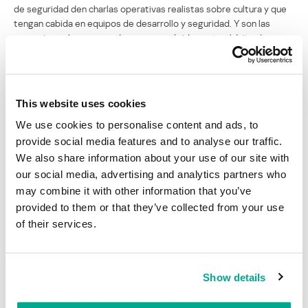
de seguridad den charlas operativas realistas sobre cultura y que
tengan cabida en equipos de desarrollo y seguridad. Y son las
operaciones las que pueden socavar rápidamente el éxito de una
defensa. Rose se refirió a los modelos de equipos de seguridad
distribuidos frente a los centralizados y su aplicación, al
compromiso y militancia de ejecutivos y equipos de desarrollo, y
cómo lograr que estos programas estratégicos de seguridad
This website uses cookies
tengan éxito.
Personalmente me interesa muchísimo la charla que Dan Geer dará
We use cookies to personalise content and ads, to
mañana. Dan ofrece en DailyDave List comentarios muy
provide social media features and to analyse our traffic.
perspicaces sobre el mundo de la seguridad técnica y operativa
We also share information about your use of our site with
que no encontrarás en ninguna otra parte. He aquí un irreverente
our social media, advertising and analytics partners who
pensador y conferenciante. Te mantendremos al tanto.
may combine it with other information that you’ve
provided to them or that they’ve collected from your use
Conferencia sobre seguridad y capacitación
of their services.
SOURCE Boston 2012: hacktivismo, Duqu y
la construcción de exitosas soluciones de
seguridad
Show details
Su dirección de correo electrónico no será publicada.
Los