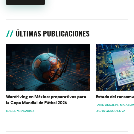
ÚLTIMAS PUBLICACIONES
Wardriving en México: preparativos para
Estado del ransomw
la Copa Mundial de Fútbol 2026
FABIO ASSOLINI
MARC RI
ISABEL MANJARREZ
DARYA GORODILOVA