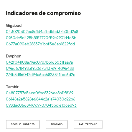
Indicadores de compromiso
Gigabud
043020302ea8d134afbd5bd37c05d2a8
0960de9d425b5157720f59c2901d4e3b
0677a090eb28837b1bbf3e6ab1822fdd
Dwphon
042f041108a79ac07d7b3165531faa9a
1796e678498bf9a067c43769f4096488
274b8d86042d94a6ca6823841fec6d2c
Tambir
04807757a54ce0fbc8326ea8b11f8169
06148a2e5828e6844c2a1a74030d22b6
098dac0668497d9707045bc1e10ced93
GOOGLE ANDROID
TROYANO
RAT TROYANO