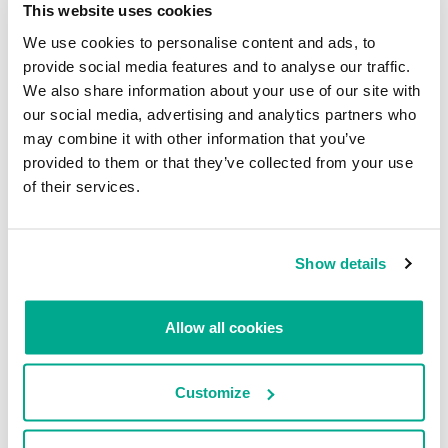
This website uses cookies
víctima para solicitar un préstamo.
We use cookies to personalise content and ads, to
A continuación, solicita que se active la función de accesibilidad, si
provide social media features and to analyse our traffic.
aún no está activada. Lo necesita para robar credenciales e imitar
We also share information about your use of our site with
eventos táctiles para eludir la autenticación de dos factores.
our social media, advertising and analytics partners who
may combine it with other information that you’ve
provided to them or that they’ve collected from your use
of their services.
Show details
Esquema de datos capturados
Allow all cookies
Además de robar credenciales, Gigabud incorpora un módulo de
Customize
grabación de pantalla. La funcionalidad principal es capturar las
credenciales del dispositivo infectado. Lo hace transmitiendo la
pantalla al C2 a través de WebSocket o RTMP.