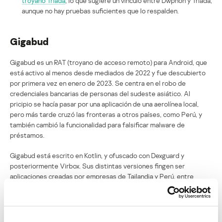
troyano Triada
, lo que sugiere un vínculo entre Dwphon y Triada,
aunque no hay pruebas suficientes que lo respalden.
Gigabud
Gigabud es un RAT (troyano de acceso remoto) para Android, que
está activo al menos desde mediados de 2022 y fue descubierto
por primera vez en enero de 2023. Se centra en el robo de
credenciales bancarias de personas del sudeste asiático. Al
pricipio se hacía pasar por una aplicación de una aerolínea local,
pero más tarde cruzó las fronteras a otros países, como Perú, y
también cambió la funcionalidad para falsificar malware de
préstamos.
Gigabud está escrito en Kotlin, y ofuscado con Dexguard y
posteriormente Virbox. Sus distintas versiones fingen ser
aplicaciones creadas por empresas de Tailandia y Perú, entre
otras. Al iniciarse, la aplicación muestra la pantalla de inicio de
sesión de la app por la que quiere hacerse pasar y posteriormente
envía las credenciales, junto con la información del dispositivo, al
C2. A continuación, muestra un asistente virtual, que guía a la