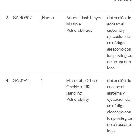
3
SA 40907
¡Nuevo!
Adobe Flash Player
obtención de
Multiple
acceso al
Vulnerabilities
sistema y
ejecución de
un código
aleatorio con
los privilegios
de un usuario
local
4
SA 31744
1
Microsoft Office
obtención de
OneNote URI
acceso al
Handling
sistema y
Vulnerability
ejecución de
un código
aleatorio con
los privilegios
de un usuario
local