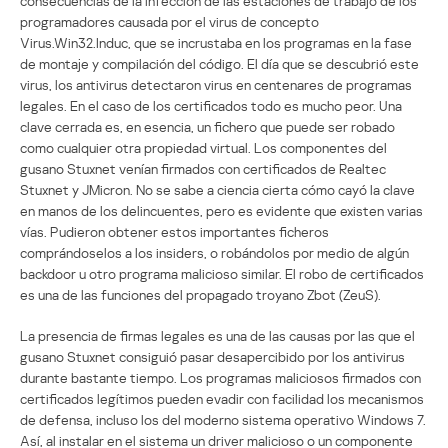
consecuencias de la infección de las estaciones de trabajo de los
programadores causada por el virus de concepto
Virus.Win32.Induc, que se incrustaba en los programas en la fase
de montaje y compilación del código. El día que se descubrió este
virus, los antivirus detectaron virus en centenares de programas
legales. En el caso de los certificados todo es mucho peor. Una
clave cerrada es, en esencia, un fichero que puede ser robado
como cualquier otra propiedad virtual. Los componentes del
gusano Stuxnet venían firmados con certificados de Realtec
Stuxnet y JMicron. No se sabe a ciencia cierta cómo cayó la clave
en manos de los delincuentes, pero es evidente que existen varias
vías. Pudieron obtener estos importantes ficheros
comprándoselos a los insiders, o robándolos por medio de algún
backdoor u otro programa malicioso similar. El robo de certificados
es una de las funciones del propagado troyano Zbot (ZeuS).
La presencia de firmas legales es una de las causas por las que el
gusano Stuxnet consiguió pasar desapercibido por los antivirus
durante bastante tiempo. Los programas maliciosos firmados con
certificados legítimos pueden evadir con facilidad los mecanismos
de defensa, incluso los del moderno sistema operativo Windows 7.
Así, al instalar en el sistema un driver malicioso o un componente