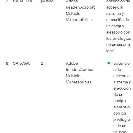
7
SA 40034
¡Nuevo!
Adobe
obtención de
Reader/Acrobat
acceso al
Multiple
sistema y
Vulnerabilities
ejecución de
un código
aleatorio con
los privilegios
de un usuario
local
8
SA 37690
2
Adobe
obtenció
Reader/Acrobat
n de
Multiple
acceso al
Vulnerabilities
sistema y
ejecución
de un
código
aleatorio
con los
privilegio
s de un
usuario