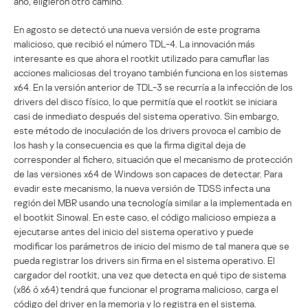
año, eligieron otro camino.
En agosto se detectó una nueva versión de este programa
malicioso, que recibió el número TDL-4. La innovación más
interesante es que ahora el rootkit utilizado para camuflar las
acciones maliciosas del troyano también funciona en los sistemas
x64. En la versión anterior de TDL-3 se recurría a la infección de los
drivers del disco físico, lo que permitía que el rootkit se iniciara
casi de inmediato después del sistema operativo. Sin embargo,
este método de inoculación de los drivers provoca el cambio de
los hash y la consecuencia es que la firma digital deja de
corresponder al fichero, situación que el mecanismo de protección
de las versiones x64 de Windows son capaces de detectar. Para
evadir este mecanismo, la nueva versión de TDSS infecta una
región del MBR usando una tecnología similar a la implementada en
el bootkit Sinowal. En este caso, el código malicioso empieza a
ejecutarse antes del inicio del sistema operativo y puede
modificar los parámetros de inicio del mismo de tal manera que se
pueda registrar los drivers sin firma en el sistema operativo. El
cargador del rootkit, una vez que detecta en qué tipo de sistema
(x86 ó x64) tendrá que funcionar el programa malicioso, carga el
código del driver en la memoria y lo registra en el sistema.