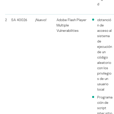
d
2
SA 40026
¡Nuevo!
Adobe Flash Player
obtenció
Multiple
n de
Vulnerabilities
acceso al
sistema
de
ejecución
de un
código
aleatorio
con los
privilegio
s de un
usuario
local
Programa
ción de
script
inter sitio