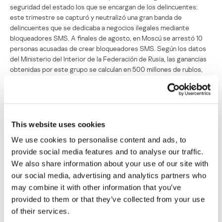
seguridad del estado los que se encargan de los delincuentes:
este trimestre se capturó y neutralizó una gran banda de
delincuentes que se dedicaba a negocios ilegales mediante
bloqueadores SMS. A finales de agosto, en Moscú se arrestó 10
personas acusadas de crear bloqueadores SMS. Según los datos
del Ministerio del Interior de la Federación de Rusia, las ganancias
obtenidas por este grupo se calculan en 500 millones de rublos,
cerca de 17 millones de dólares.
Se inició un proceso penal. Es algo importante que se juzgará a los
acusados no sólo según el artículo 273 del Código Penal ruso
(“Creación, uso y difusión de programas maliciosos para
This website uses cookies
ordenadores”), por el cual no suelen recibir condenas largas, sino
We use cookies to personalise content and ads, to
también según el artículo 159 (“Estafa”). Considerando que 500
provide social media features and to analyse our traffic.
millones de rublos es un robo mayor, si se logra demostrar la
culpabilidad de los acusados, les esperan condenas mucho
We also share information about your use of our site with
mayores.
our social media, advertising and analytics partners who
may combine it with other information that you’ve
Estas son buenas noticias para los expertos antivirus y los
provided to them or that they’ve collected from your use
representantes de los órganos de seguridad del estado que se
of their services.
dedican a atrapar a los delincuentes informáticos. Pero hay un