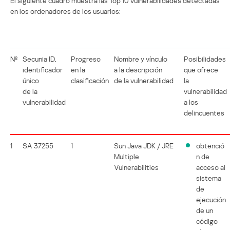
El siguiente cuadro muestra las Top 10 vulnerabilidades detectadas
en los ordenadores de los usuarios:
№
Secunia ID,
Progreso
Nombre y vínculo
Posibilidades
identificador
en la
a la descripción
que ofrece
único
clasificación
de la vulnerabilidad
la
de la
vulnerabilidad
vulnerabilidad
a los
delincuentes
1
SA 37255
1
Sun Java JDK / JRE
obtenció
Multiple
n de
Vulnerabilities
acceso al
sistema
de
ejecución
de un
código