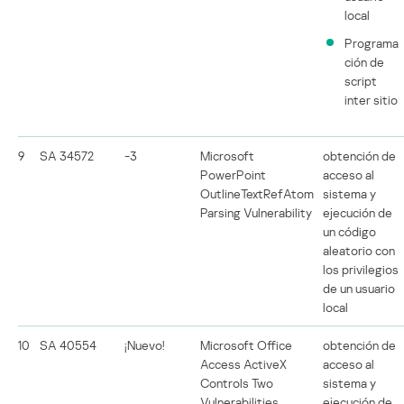
local
Programa
ción de
script
inter sitio
9
SA 34572
-3
Microsoft
obtención de
PowerPoint
acceso al
OutlineTextRefAtom
sistema y
Parsing Vulnerability
ejecución de
un código
aleatorio con
los privilegios
de un usuario
local
10
SA 40554
¡Nuevo!
Microsoft Office
obtención de
Access ActiveX
acceso al
Controls Two
sistema y
Vulnerabilities
ejecución de