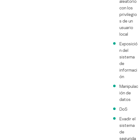
aleatorio
con los
privilegio
s de un
usuario
local
Exposició
n del
sistema
de
informaci
ón
Manipulac
ión de
datos
DoS
Evadir el
sistema
de
segurida