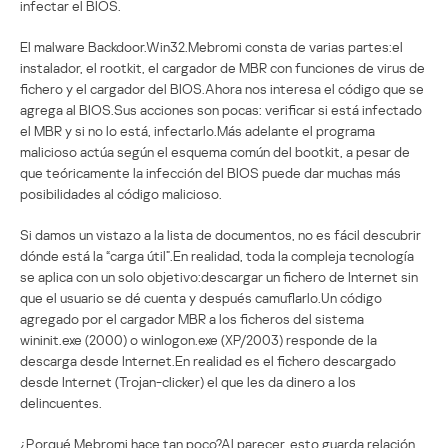
infectar el BIOS.
El malware Backdoor.Win32.Mebromi consta de varias partes:el
instalador, el rootkit, el cargador de MBR con funciones de virus de
fichero y el cargador del BIOS.Ahora nos interesa el código que se
agrega al BIOS.Sus acciones son pocas: verificar si está infectado
el MBR y si no lo está, infectarlo.Más adelante el programa
malicioso actúa según el esquema común del bootkit, a pesar de
que teóricamente la infección del BIOS puede dar muchas más
posibilidades al código malicioso.
Si damos un vistazo a la lista de documentos, no es fácil descubrir
dónde está la “carga útil”.En realidad, toda la compleja tecnología
se aplica con un solo objetivo:descargar un fichero de Internet sin
que el usuario se dé cuenta y después camuflarlo.Un código
agregado por el cargador MBR a los ficheros del sistema
wininit.exe (2000) o winlogon.exe (XP/2003) responde de la
descarga desde Internet.En realidad es el fichero descargado
desde Internet (Trojan-clicker) el que les da dinero a los
delincuentes.
¿Porqué Mebromi hace tan poco?Al parecer, esto guarda relación