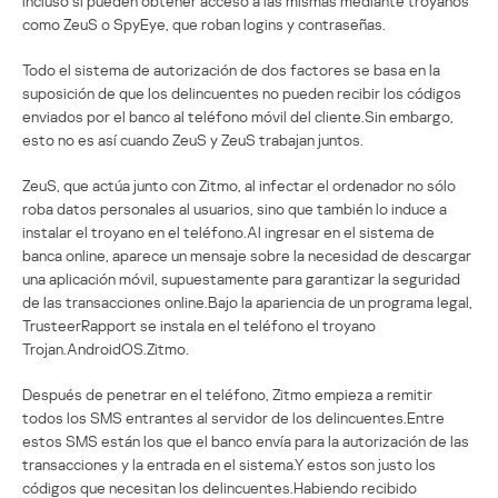
incluso si pueden obtener acceso a las mismas mediante troyanos
como ZeuS o SpyEye, que roban logins y contraseñas.
Todo el sistema de autorización de dos factores se basa en la
suposición de que los delincuentes no pueden recibir los códigos
enviados por el banco al teléfono móvil del cliente.Sin embargo,
esto no es así cuando ZeuS y ZeuS trabajan juntos.
ZeuS, que actúa junto con Zitmo, al infectar el ordenador no sólo
roba datos personales al usuarios, sino que también lo induce a
instalar el troyano en el teléfono.Al ingresar en el sistema de
banca online, aparece un mensaje sobre la necesidad de descargar
una aplicación móvil, supuestamente para garantizar la seguridad
de las transacciones online.Bajo la apariencia de un programa legal,
TrusteerRapport se instala en el teléfono el troyano
Trojan.AndroidOS.Zitmo.
Después de penetrar en el teléfono, Zitmo empieza a remitir
todos los SMS entrantes al servidor de los delincuentes.Entre
estos SMS están los que el banco envía para la autorización de las
transacciones y la entrada en el sistema.Y estos son justo los
códigos que necesitan los delincuentes.Habiendo recibido