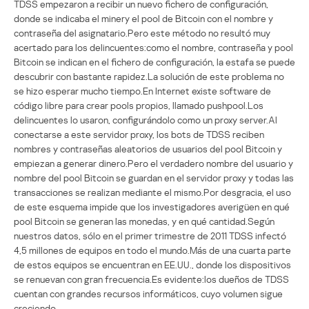
TDSS empezaron a recibir un nuevo fichero de configuración,
donde se indicaba el minery el pool de Bitсoin con el nombre y
contraseña del asignatario.Pero este método no resultó muy
acertado para los delincuentes:como el nombre, contraseña y pool
Bitсoin se indican en el fichero de configuración, la estafa se puede
descubrir con bastante rapidez.La solución de este problema no
se hizo esperar mucho tiempo.En Internet existe software de
código libre para crear pools propios, llamado pushpool.Los
delincuentes lo usaron, configurándolo como un proxy server.Al
conectarse a este servidor proxy, los bots de TDSS reciben
nombres y contraseñas aleatorios de usuarios del pool Bitсoin y
empiezan a generar dinero.Pero el verdadero nombre del usuario y
nombre del pool Bitсoin se guardan en el servidor proxy y todas las
transacciones se realizan mediante el mismo.Por desgracia, el uso
de este esquema impide que los investigadores averigüen en qué
pool Bitсoin se generan las monedas, y en qué cantidad.Según
nuestros datos, sólo en el primer trimestre de 2011 TDSS infectó
4,5 millones de equipos en todo el mundo.Más de una cuarta parte
de estos equipos se encuentran en EE.UU., donde los dispositivos
se renuevan con gran frecuencia.Es evidente:los dueños de TDSS
cuentan con grandes recursos informáticos, cuyo volumen sigue
creciendo.