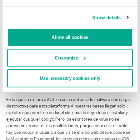
Show details
Cantidad de firmas agregadas para la detección de malware para
diferentes plataformas,
Allow all cookies
1-er, 2-do y 3-er trimestre de 2011
En el segundo lugar está el malware para J2ME, que en su mayoría
Customize
se crea en el territorio de China y el espacio postsoviético.
El malware para Symbian poco a poco va desapareciendo:en los
Use necessary cookies only
tres primeros trimestres de 2011 sólo una décima parte de todos
los nuevos programas maliciosos eran para esta plataforma.
En lo que se refiere a iOS, no se ha detectado malware con carga
destructiva para esta plataforma.A nuestras bases llegan sólo
exploits que permiten burlar el sistema de seguridad e instalar y
ejecutar cualquier código.Pero los escritores de virus no se
apresuran en usar estas posibilidades, porque para usar el exploit
hay que inducir al usuario a que visite el sitio web desde donde se
hará el ataque.En general, los ataques contra los usuarios de iOS