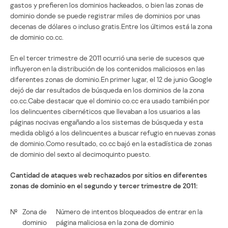
gastos y prefieren los dominios hackeados, o bien las zonas de
dominio donde se puede registrar miles de dominios por unas
decenas de dólares o incluso gratis.Entre los últimos está la zona
de dominio co.cc.
En el tercer trimestre de 2011 ocurrió una serie de sucesos que
influyeron en la distribución de los contenidos maliciosos en las
diferentes zonas de dominio.En primer lugar, el 12 de junio Google
dejó de dar resultados de búsqueda en los dominios de la zona
co.cc.Cabe destacar que el dominio co.cc era usado también por
los delincuentes cibernéticos que llevaban a los usuarios a las
páginas nocivas engañando a los sistemas de búsqueda y esta
medida obligó a los delincuentes a buscar refugio en nuevas zonas
de dominio.Como resultado, co.cc bajó en la estadística de zonas
de dominio del sexto al decimoquinto puesto.
Cantidad de ataques web rechazados por sitios en diferentes
zonas de dominio en el segundo y tercer trimestre de 2011:
№
Zona de
Número de intentos bloqueados de entrar en la
dominio
página maliciosa en la zona de dominio