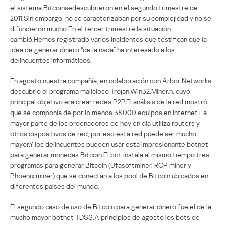
el sistema Bitcoinsedescubrieron en el segundo trimestre de
2011.Sin embargo, no se caracterizaban por su complejidad y no se
difundieron mucho.En el tercer trimestre la situación
cambió.Hemos registrado varios incidentes que testifican que la
idea de generar dinero “de la nada” ha interesado a los
delincuentes informáticos.
En agosto nuestra compañía, en colaboración con Arbor Networks
descubrió el programa malicioso Trojan.Win32.Miner.h, cuyo
principal objetivo era crear redes P2P.El análisis de la red mostró
que se componía de por lo menos 38.000 equipos en Internet.La
mayor parte de los ordenadores de hoy en día utiliza routers y
otros dispositivos de red, por eso esta red puede ser mucho
mayor.Y los delincuentes pueden usar esta impresionante botnet
para generar monedas Bitcoin.El bot instala al mismo tiempo tres
programas para generar Bitcoin (Ufasoftminer, RCP miner y
Phoenix miner) que se conectan a los pool de Bitcoin ubicados en
diferentes países del mundo.
El segundo caso de uso de Bitcoin para generar dinero fue el de la
mucho mayor botnet TDSS.A principios de agosto los bots de