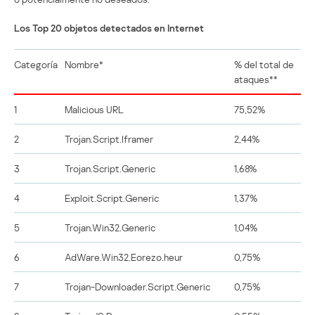
Los Top 20 objetos detectados en Internet
Categoría
Nombre*
% del total de
ataques**
1
Malicious URL
75,52%
2
Trojan.Script.Iframer
2,44%
3
Trojan.Script.Generic
1,68%
4
Exploit.Script.Generic
1,37%
5
Trojan.Win32.Generic
1,04%
6
AdWare.Win32.Eorezo.heur
0,75%
7
Trojan-Downloader.Script.Generic
0,75%