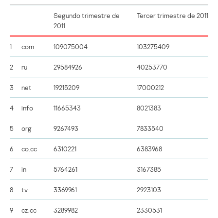
Segundo trimestre de
Tercer trimestre de 2011
2011
1
com
109075004
103275409
2
ru
29584926
40253770
3
net
19215209
17000212
4
info
11665343
8021383
5
org
9267493
7833540
6
co.cc
6310221
6383968
7
in
5764261
3167385
8
tv
3369961
2923103
9
cz.cc
3289982
2330531