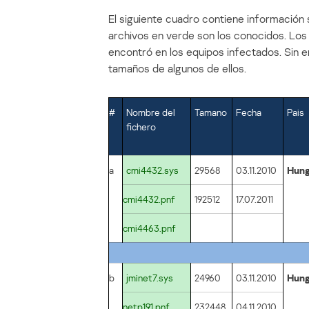
El siguiente cuadro contiene informació
archivos en verde son los conocidos. Los a
encontró en los equipos infectados. Sin
tamaños de algunos de ellos.
#
Nombre del
Tamano
Fecha
Pais
fichero
a
cmi4432.sys
29568
03.11.2010
Hung
cmi4432.pnf
192512
17.07.2011
cmi4463.pnf
b
jminet7.sys
24960
03.11.2010
Hung
netp191.pnf
232448
04.11.2010