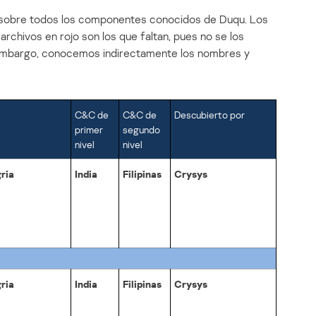
n sobre todos los componentes conocidos de Duqu. Los
rchivos en rojo son los que faltan, pues no se los
 embargo, conocemos indirectamente los nombres y
C&C de
C&C de
Descubierto por
primer
segundo
nivel
nivel
ria
India
Filipinas
Crysys
ria
India
Filipinas
Crysys