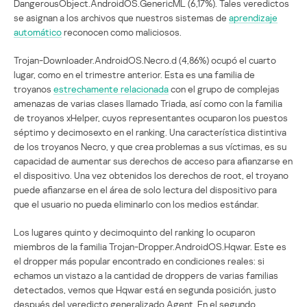
DangerousObject.AndroidOS.GenericML (6,17%). Tales veredictos
se asignan a los archivos que nuestros sistemas de
aprendizaje
automático
reconocen como maliciosos.
Trojan-Downloader.AndroidOS.Necro.d (4,86%) ocupó el cuarto
lugar, como en el trimestre anterior. Esta es una familia de
troyanos
estrechamente relacionada
con el grupo de complejas
amenazas de varias clases llamado Triada, así como con la familia
de troyanos xHelper, cuyos representantes ocuparon los puestos
séptimo y decimosexto en el ranking. Una característica distintiva
de los troyanos Necro, y que crea problemas a sus víctimas, es su
capacidad de aumentar sus derechos de acceso para afianzarse en
el dispositivo. Una vez obtenidos los derechos de root, el troyano
puede afianzarse en el área de solo lectura del dispositivo para
que el usuario no pueda eliminarlo con los medios estándar.
Los lugares quinto y decimoquinto del ranking lo ocuparon
miembros de la familia Trojan-Dropper.AndroidOS.Hqwar. Este es
el dropper más popular encontrado en condiciones reales: si
echamos un vistazo a la cantidad de droppers de varias familias
detectados, vemos que Hqwar está en segunda posición, justo
después del veredicto generalizado Agent. En el segundo