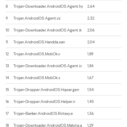
8
Trojan-Downloader.AndroidOS.Agent.hy
2,64
9
Trojan.AndroidOS.Agent.vz
2,32
10
Trojan-Downloader.AndroidOS.Agent.ik
2,06
11
Trojan.AndroidOS.Handda.san
2,04
12
Trojan.AndroidOS.MobOk.v
1,89
13
Trojan-Downloader.AndroidOS.Agent.ic
1,84
14
Trojan.AndroidOS.MobOk.x
1,67
15
Trojan-Dropper.AndroidOS.Hqwar.gen
1,54
16
Trojan-Dropper.AndroidOS.Helper.n
1,45
17
Trojan-Banker.AndroidOS.Rotexy.e
1,36
18
Trojan-Downloader.AndroidOS.Malota.a
1,29