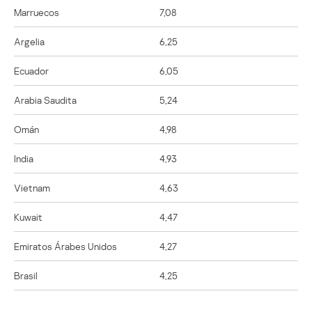
Marruecos
7,08
Argelia
6,25
Ecuador
6,05
Arabia Saudita
5,24
Omán
4,98
India
4,93
Vietnam
4,63
Kuwait
4,47
Emiratos Árabes Unidos
4,27
Brasil
4,25