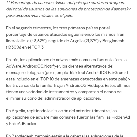
** Porcentaje de usuarios únicos del país que sufrieron ataques,
del total de usuarios de las soluciones de protección de Kaspersky
para dispositivos móviles en el país.
En el segundo trimestre, los tres primeros países por el
porcentaje de usuarios atacados siguen siendo los mismos: Irán
lidera la lista (43,62%), seguido de Argelia (21,97%) y Bangladesh
(19,30%) en el TOP 3.
En Irán, las aplicaciones de adware más comunes fueron la familia
AdWare.AndroidOS.Notifyer, los clientes alternativos del
mensajero Telegram (por ejemplo, RiskTool.AndroidOS.FakGram.d
está incluido en el TOP 10 de amenazas detectadas en este país) y
los troyanos de la familia Trojan.AndroidOS.Hiddapp. Estos últimos
tienen una variedad de instrumentos y comparten el deseo de
eliminar su icono del administrador de aplicaciones.
En Argelia, repitiendo la situación del anterior trimestre, las
aplicaciones de adware más comunes fueron las familias HiddenAd
y FakeAdBlocker.
En Bangladesh, también están a la cabeza las aplicaciones de la