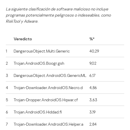
La siguiente clasificación de software malicioso no incluye
programas potencialmente peligrosos o indeseables, como
RiskTool y Adware.
Veredicto
%*
1
DangerousObject.Multi.Generic
40,29
2
Trojan.AndroidOS.Boogr.gsh
9,02
3
DangerousObject.AndroidOS.GenericML
6,17
4
Trojan-Downloader.AndroidOS.Necro.d
4,86
5
Trojan-Dropper.AndroidOS.Hqwar.cf
3,63
6
Trojan.AndroidOS.Hiddad.fi
3,19
7
Trojan-Downloader.AndroidOS.Helper.a
2,84