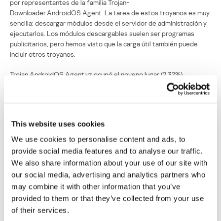
por representantes de la familia Trojan-
Downloader.AndroidOS.Agent. La tarea de estos troyanos es muy
sencilla: descargar módulos desde el servidor de administración y
ejecutarlos. Los módulos descargables suelen ser programas
publicitarios, pero hemos visto que la carga útil también puede
incluir otros troyanos.
Trojan.AndroidOS.Agent.vz ocupó el noveno lugar (2,32%).
Aparentemente, este troyano es una carga útil para otro malware,
y la tarea de Agent.vz también se reduce a descargar código
ejecutable. Parece evidente que este malware es solo un eslabón
intermedio en la cadena de infección.
This website uses cookies
Trojan Trojan.AndroidOS.Handda.san ocupó el undécimo lugar
We use cookies to personalise content and ads, to
(2,04%). Este veredicto abarca todo un grupo de malware,
provide social media features and to analyse our traffic.
conformado por una variedad de troyanos que comparten ciertas
We also share information about your use of our site with
capacidades, como: ocultar su ícono, obtener derechos de
our social media, advertising and analytics partners who
administrador de dispositivo y usar empaquetadores para evitar la
may combine it with other information that you’ve
detección.
provided to them or that they’ve collected from your use
Los lugares duodécimo y decimocuarto fueron ocupados por
of their services.
representantes de la familia Trojan.AndroidOS.MobOk. Estos