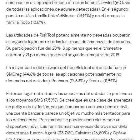
comunes en el segundo trimestre fueron la familia Ewind (60,53%
de todas las aplicaciones de adware detectadas). En el segundo
puesto está la familia FakeAdBlocker (13,14%) y en el tercero, la
familia Inoco (10,17%).
Las utilidades de RiskTool potencialmente no deseadas ocuparon
el segundo lugar entre todas las clases de amenazas detectadas.
Su participación fue del 20%, 8 pp menos que en el trimestre
anterior y 21 pp menos que en el segundo trimestre de 2019.
La mayor parte del malware del tipo RiskTool detectada fueron
SMSreg (44,6% de todas las aplicaciones potencialmente no
deseadas detectadas), Resharer (12,63%) y Dnotua (11,94%).
El tercer lugar entre todas las amenazas detectadas le pertenece
a los troyanos SMS (7,59%). Se cree que es una clase de amenazas
en peligro de extinción, ya que, comparado con una cuenta móvil,
una cuenta bancaria parece un objetivo mucho más tentador para
los delincuentes. Pero ambos se pueden controlar desde un
dispositivo móvil. Las familias más numerosas de troyanos SMS
detectadas fueron: Agent (33,74%), Fakeinst (26,80%) y Opfake
(26,33%). Las tres familias eran las más comunes entre los usuarios