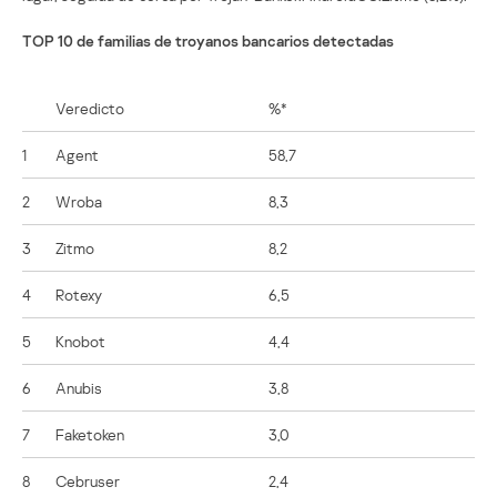
TOP 10 de familias de troyanos bancarios detectadas
Veredicto
%*
1
Agent
58,7
2
Wroba
8,3
3
Zitmo
8,2
4
Rotexy
6,5
5
Knobot
4,4
6
Anubis
3,8
7
Faketoken
3,0
8
Cebruser
2,4