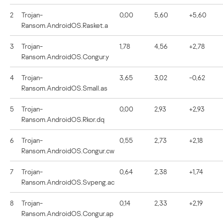
2
Trojan-
0,00
5,60
+5,60
Ransom.AndroidOS.Rasket.a
3
Trojan-
1,78
4,56
+2,78
Ransom.AndroidOS.Congur.y
4
Trojan-
3,65
3,02
-0,62
Ransom.AndroidOS.Small.as
5
Trojan-
0,00
2,93
+2,93
Ransom.AndroidOS.Rkor.dq
6
Trojan-
0,55
2,73
+2,18
Ransom.AndroidOS.Congur.cw
7
Trojan-
0,64
2,38
+1,74
Ransom.AndroidOS.Svpeng.ac
8
Trojan-
0,14
2,33
+2,19
Ransom.AndroidOS.Congur.ap