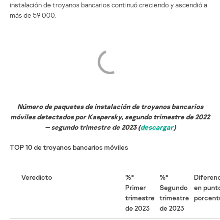
instalación de troyanos bancarios continuó creciendo y ascendió a
más de 59 000.
Número de paquetes de instalación de troyanos bancarios
móviles detectados por Kaspersky, segundo trimestre de 2022
— segundo trimestre de 2023 (
descargar
)
TOP 10 de troyanos bancarios móviles
Veredicto
%*
%*
Diferenc
Primer
Segundo
en punt
trimestre
trimestre
porcent
de 2023
de 2023