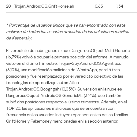
20
Trojan.AndroidOS.GriftHorse.ah
0,63
1,54
* Porcentaje de usuarios únicos que se han encontrado con este
malware de todos los usuarios atacados de las soluciones móviles
de Kaspersky.
El veredicto de nube generalizado DangerousObject.Multi.Generic
(16,79%) volvió a ocupar la primera posición del informe. A menudo
visto en el último trimestre, Trojan-Spy.AndroidOS.Agent.acq
(6,10%), una modificación maliciosa de WhatsApp, perdió tres
posiciones y fue reemplazado por el veredicto colectivo de las
tecnologías de aprendizaje automático
Trojan.AndroidOS.Boogr.gsh (10,05%). Su versión en la nube es
DangerousObject.AndroidOS.GenericML (3,14%), que también
subió dos posiciones respecto al último trimestre. Además, en el
TOP 20, las aplicaciones maliciosas que se encuentran con
frecuencia en los usuarios incluyen representantes de las familias
GriftHorse y Fakemoney mencionadas en la sección anterior.