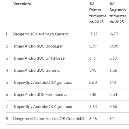
Veredicto
%*
%*
Primer
Segundo
trimestre
trimestre
de 2023
de 2023
1
DangerousObject.Multi.Generic.
13,27
16,79
2
Trojan.AndroidOS.Boogr.gsh
8,39
10,05
3
Trojan.AndroidOS.GriftHorse.l
6,13
8,38
4
Trojan.AndroidOS.Generic.
5,95
6,56
5
Trojan-Spy.AndroidOS.Agent.acq
8,60
6,10
6
Trojan.AndroidOS.Fakemoney.v
7,48
5,34
7
Trojan-Spy.AndroidOS.Agent.aas
3,64
3,65
8
DangerousObject.AndroidOS.GenericML.
3,46
3,14