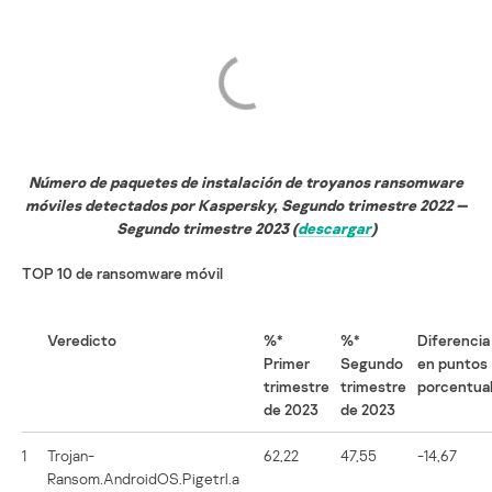
Número de paquetes de instalación de troyanos ransomware
móviles detectados por Kaspersky, Segundo trimestre 2022 —
Segundo trimestre 2023 (
descargar
)
TOP 10 de ransomware móvil
Veredicto
%*
%*
Diferencia
Primer
Segundo
en puntos
trimestre
trimestre
porcentua
de 2023
de 2023
1
Trojan-
62,22
47,55
-14,67
Ransom.AndroidOS.Pigetrl.a