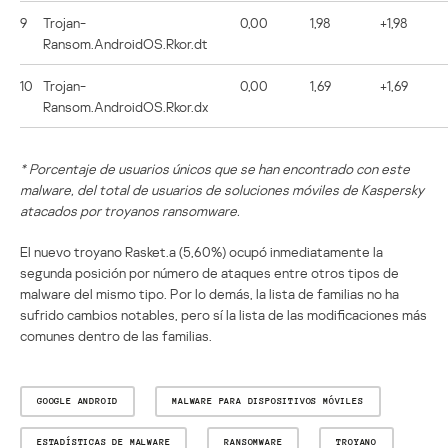
9
Trojan-
0,00
1,98
+1,98
Ransom.AndroidOS.Rkor.dt
10
Trojan-
0,00
1,69
+1,69
Ransom.AndroidOS.Rkor.dx
* Porcentaje de usuarios únicos que se han encontrado con este
malware, del total de usuarios de soluciones móviles de Kaspersky
atacados por troyanos ransomware.
El nuevo troyano Rasket.a (5,60%) ocupó inmediatamente la
segunda posición por número de ataques entre otros tipos de
malware del mismo tipo. Por lo demás, la lista de familias no ha
sufrido cambios notables, pero sí la lista de las modificaciones más
comunes dentro de las familias.
GOOGLE ANDROID
MALWARE PARA DISPOSITIVOS MÓVILES
ESTADÍSTICAS DE MALWARE
RANSOMWARE
TROYANO