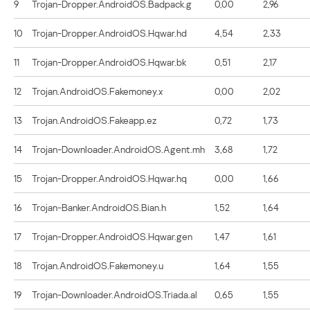
9
Trojan-Dropper.AndroidOS.Badpack.g
0,00
2,96
10
Trojan-Dropper.AndroidOS.Hqwar.hd
4,54
2,33
11
Trojan-Dropper.AndroidOS.Hqwar.bk
0,51
2,17
12
Trojan.AndroidOS.Fakemoney.x
0,00
2,02
13
Trojan.AndroidOS.Fakeapp.ez
0,72
1,73
14
Trojan-Downloader.AndroidOS.Agent.mh
3,68
1,72
15
Trojan-Dropper.AndroidOS.Hqwar.hq
0,00
1,66
16
Trojan-Banker.AndroidOS.Bian.h
1,52
1,64
17
Trojan-Dropper.AndroidOS.Hqwar.gen
1,47
1,61
18
Trojan.AndroidOS.Fakemoney.u
1,64
1,55
19
Trojan-Downloader.AndroidOS.Triada.al
0,65
1,55