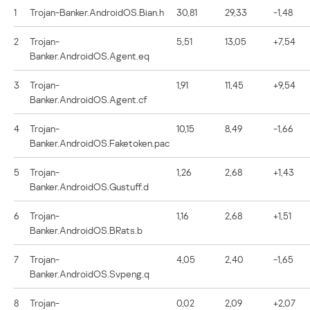
1
Trojan-Banker.AndroidOS.Bian.h
30,81
29,33
-1,48
2
Trojan-
5,51
13,05
+7,54
Banker.AndroidOS.Agent.eq
3
Trojan-
1,91
11,45
+9,54
Banker.AndroidOS.Agent.cf
4
Trojan-
10,15
8,49
-1,66
Banker.AndroidOS.Faketoken.pac
5
Trojan-
1,26
2,68
+1,43
Banker.AndroidOS.Gustuff.d
6
Trojan-
1,16
2,68
+1,51
Banker.AndroidOS.BRats.b
7
Trojan-
4,05
2,40
-1,65
Banker.AndroidOS.Svpeng.q
8
Trojan-
0,02
2,09
+2,07