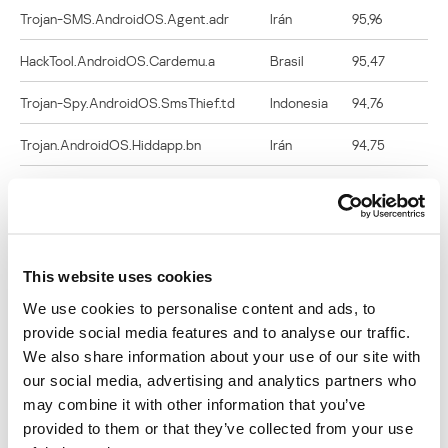
Trojan-SMS.AndroidOS.Agent.adr
Irán
95,96
HackTool.AndroidOS.Cardemu.a
Brasil
95,47
Trojan-Spy.AndroidOS.SmsThief.td
Indonesia
94,76
Trojan.AndroidOS.Hiddapp.bn
Irán
94,75
Trojan-Dropper.AndroidOS.Hqwar.hc
Turquía
94,65
Trojan-Spy.AndroidOS.SmsThief.tt
Irán
94,61
Trojan.AndroidOS.Hiddapp.cg
Irán
90,26
This website uses cookies
We use cookies to personalise content and ads, to
Trojan.AndroidOS.FakeGram.a
Irán
88,89
provide social media features and to analyse our traffic.
Trojan-Banker.AndroidOS.Agent.cf
Turquía
88,61
We also share information about your use of our site with
our social media, advertising and analytics partners who
Trojan-Dropper.AndroidOS.Wroba.o
Japón
82,96
may combine it with other information that you’ve
provided to them or that they’ve collected from your use