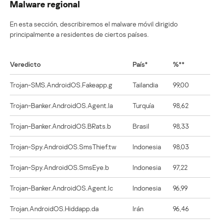
Malware regional
En esta sección, describiremos el malware móvil dirigido
principalmente a residentes de ciertos países.
Veredicto
País*
%**
Trojan-SMS.AndroidOS.Fakeapp.g
Tailandia
99,00
Trojan-Banker.AndroidOS.Agent.la
Turquía
98,62
Trojan-Banker.AndroidOS.BRats.b
Brasil
98,33
Trojan-Spy.AndroidOS.SmsThief.tw
Indonesia
98,03
Trojan-Spy.AndroidOS.SmsEye.b
Indonesia
97,22
Trojan-Banker.AndroidOS.Agent.lc
Indonesia
96,99
Trojan.AndroidOS.Hiddapp.da
Irán
96,46