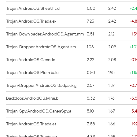
Trojan.AndroidOS.Sheetfit.d
0.00
2.42
+2.
Trojan.AndroidOS.Triada.ex
7.23
2.42
-4.8
Trojan-Downloader.AndroidOS.Agent.mm
3.51
2.12
-1.3
Trojan-Dropper.AndroidOS.Agent.sm
1.08
2.09
+1.0
Trojan.AndroidOS.Generic.
2.22
2.08
-0.1
Trojan.AndroidOS.Piom.baiu
0.80
1.95
+1.1
Trojan-Dropper.AndroidOS.Badpack.g
2.57
1.87
-0.
Backdoor.AndroidOS.Mirai.b
5.32
1.76
-3.
Trojan-Spy.AndroidOS.CanesSpy.a
5.10
1.67
-3.
Trojan.AndroidOS.Triada.et
3.58
1.66
-1.9
Trojan.AndroidOS.Triada.ey
4.33
1.55
-2.7