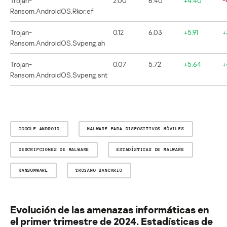
Trojan-
2.00
6.40
+4.40
-
Ransom.AndroidOS.Rkor.ef
Trojan-
0.12
6.03
+5.91
+
Ransom.AndroidOS.Svpeng.ah
Trojan-
0.07
5.72
+5.64
+
Ransom.AndroidOS.Svpeng.snt
GOOGLE ANDROID
MALWARE PARA DISPOSITIVOS MÓVILES
DESCRIPCIONES DE MALWARE
ESTADÍSTICAS DE MALWARE
RANSOMWARE
TROYANO BANCARIO
Evolución de las amenazas informáticas en
el primer trimestre de 2024. Estadísticas de