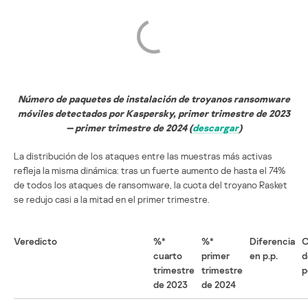
Número de paquetes de instalación de troyanos ransomware
móviles detectados por Kaspersky, primer trimestre de 2023
— primer trimestre de 2024 (
descargar
)
La distribución de los ataques entre las muestras más activas
refleja la misma dinámica: tras un fuerte aumento de hasta el 74%
de todos los ataques de ransomware, la cuota del troyano Rasket
se redujo casi a la mitad en el primer trimestre.
Veredicto
%*
%*
Diferencia
C
cuarto
primer
en p.p.
d
trimestre
trimestre
p
de 2023
de 2024