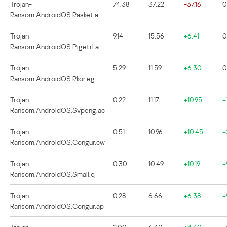
Trojan-
74.38
37.22
-37.16
0
Ransom.AndroidOS.Rasket.a
Trojan-
9.14
15.56
+6.41
0
Ransom.AndroidOS.Pigetrl.a
Trojan-
5.29
11.59
+6.30
0
Ransom.AndroidOS.Rkor.eg
Trojan-
0.22
11.17
+10.95
+
Ransom.AndroidOS.Svpeng.ac
Trojan-
0.51
10.96
+10.45
+
Ransom.AndroidOS.Congur.cw
Trojan-
0.30
10.49
+10.19
+
Ransom.AndroidOS.Small.cj
Trojan-
0.28
6.66
+6.38
+
Ransom.AndroidOS.Congur.ap