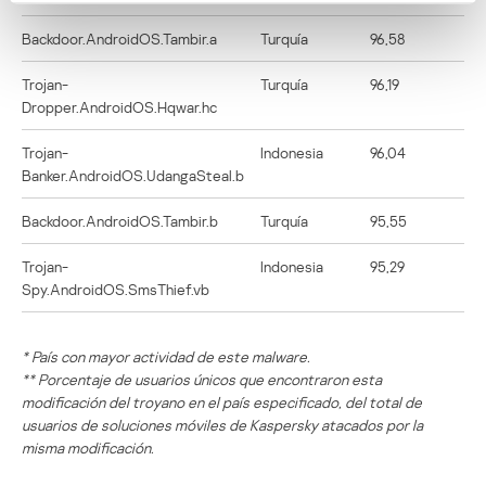
Backdoor.AndroidOS.Tambir.a
Turquía
96,58
Trojan-
Turquía
96,19
Dropper.AndroidOS.Hqwar.hc
Trojan-
Indonesia
96,04
Banker.AndroidOS.UdangaSteal.b
Backdoor.AndroidOS.Tambir.b
Turquía
95,55
Trojan-
Indonesia
95,29
Spy.AndroidOS.SmsThief.vb
* País con mayor actividad de este malware.
** Porcentaje de usuarios únicos que encontraron esta
modificación del troyano en el país especificado, del total de
usuarios de soluciones móviles de Kaspersky atacados por la
misma modificación.