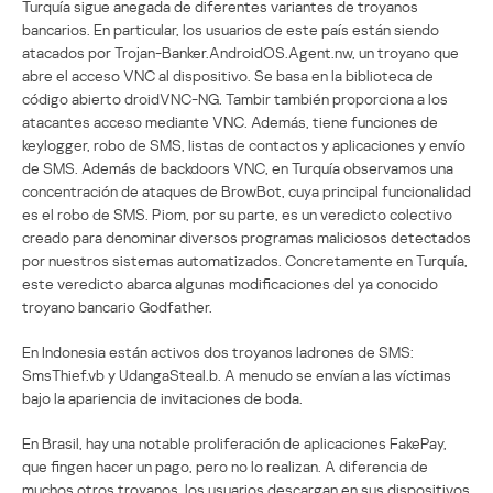
Turquía sigue anegada de diferentes variantes de troyanos
bancarios. En particular, los usuarios de este país están siendo
atacados por Trojan-Banker.AndroidOS.Agent.nw, un troyano que
abre el acceso VNC al dispositivo. Se basa en la biblioteca de
código abierto droidVNC-NG. Tambir también proporciona a los
atacantes acceso mediante VNC. Además, tiene funciones de
keylogger, robo de SMS, listas de contactos y aplicaciones y envío
de SMS. Además de backdoors VNC, en Turquía observamos una
concentración de ataques de BrowBot, cuya principal funcionalidad
es el robo de SMS. Piom, por su parte, es un veredicto colectivo
creado para denominar diversos programas maliciosos detectados
por nuestros sistemas automatizados. Concretamente en Turquía,
este veredicto abarca algunas modificaciones del ya conocido
troyano bancario Godfather.
En Indonesia están activos dos troyanos ladrones de SMS:
SmsThief.vb y UdangaSteal.b. A menudo se envían a las víctimas
bajo la apariencia de invitaciones de boda.
En Brasil, hay una notable proliferación de aplicaciones FakePay,
que fingen hacer un pago, pero no lo realizan. A diferencia de
muchos otros troyanos, los usuarios descargan en sus dispositivos