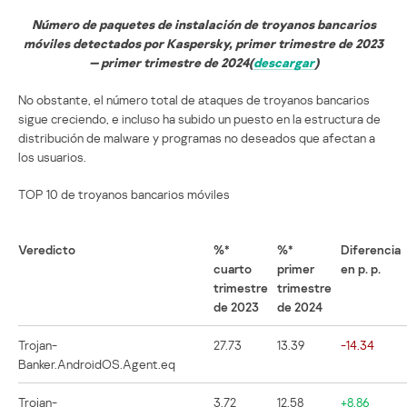
Número de paquetes de instalación de troyanos bancarios
móviles detectados por Kaspersky, primer trimestre de 2023
— primer trimestre de 2024(
descargar
)
No obstante, el número total de ataques de troyanos bancarios
sigue creciendo, e incluso ha subido un puesto en la estructura de
distribución de malware y programas no deseados que afectan a
los usuarios.
TOP 10 de troyanos bancarios móviles
Veredicto
%*
%*
Diferencia
cuarto
primer
en p. p.
trimestre
trimestre
de 2023
de 2024
Trojan-
27.73
13.39
-14.34
Banker.AndroidOS.Agent.eq
Trojan-
3.72
12.58
+8.86