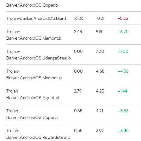
Banker.AndroidOS.Coper.b
Trojan-Banker.AndroidOS.Bian.h
16.06
10.21
-5.85
Trojan-
2.48
9.18
+6.70
Banker.AndroidOS.Mamont.k
Trojan-
0.00
7.00
+7.00
Banker.AndroidOS.UdangaSteal.b
Trojan-
0.00
4.58
+4.58
Banker.AndroidOS.Mamont.o
Trojan-
2.79
4.23
+1.44
Banker.AndroidOS.Agent.cf
Trojan-
0.65
4.21
+3.56
Banker.AndroidOS.Coper.a
Trojan-
0.55
3.99
+3.45
Banker.AndroidOS.Rewardsteal.c