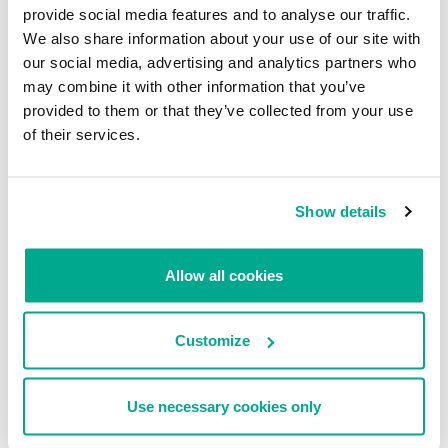
provide social media features and to analyse our traffic.
HackTool.AndroidOS.FakePay.c
Brasil
98,39
We also share information about your use of our site with
our social media, advertising and analytics partners who
Trojan-Banker.AndroidOS.Coper.b
Turquía
98,28
may combine it with other information that you’ve
Trojan-
Turquía
97,87
provided to them or that they’ve collected from your use
Banker.AndroidOS.BrowBot.n
of their services.
Trojan-SMS.AndroidOS.EvilInst.b
Tailandia
97,33
Backdoor.AndroidOS.Tambir.c
Turquía
97,19
Show details
Trojan-Banker.AndroidOS.BRats.b
Brasil
96,96
Allow all cookies
Trojan-
Irán
96,88
Spy.AndroidOS.SmsThief.tt
Customize
Trojan-
India
96,76
Banker.AndroidOS.Rewardsteal.dn
Use necessary cookies only
Trojan-
India
96,65
Banker.AndroidOS.Rewardsteal.c