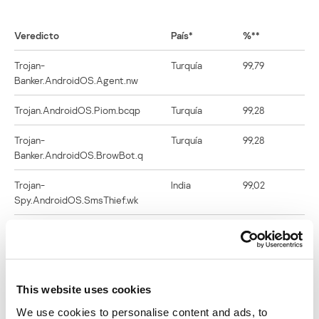
Veredicto
País*
%**
Trojan-
Turquía
99,79
Banker.AndroidOS.Agent.nw
Trojan.AndroidOS.Piom.bcqp
Turquía
99,28
Trojan-
Turquía
99,28
Banker.AndroidOS.BrowBot.q
Trojan-
India
99,02
Spy.AndroidOS.SmsThief.wk
Trojan.AndroidOS.Piom.bbfv
Turquía
98,97
Trojan-
Turquía
98,81
Banker.AndroidOS.BrowBot.a
This website uses cookies
Trojan.AndroidOS.Piom.azgy
Brasil
98,69
We use cookies to personalise content and ads, to