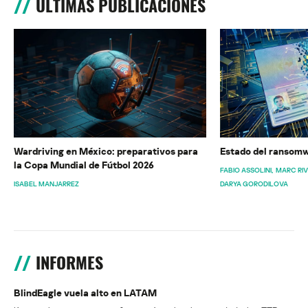
ÚLTIMAS PUBLICACIONES
Wardriving en México: preparativos para
Estado del ransomw
la Copa Mundial de Fútbol 2026
FABIO ASSOLINI
MARC RI
ISABEL MANJARREZ
DARYA GORODILOVA
INFORMES
BlindEagle vuela alto en LATAM