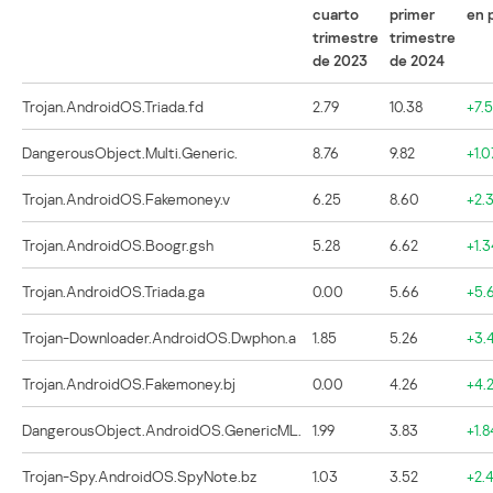
cuarto
primer
en p
trimestre
trimestre
de 2023
de 2024
Trojan.AndroidOS.Triada.fd
2.79
10.38
+7.
DangerousObject.Multi.Generic.
8.76
9.82
+1.0
Trojan.AndroidOS.Fakemoney.v
6.25
8.60
+2.
Trojan.AndroidOS.Boogr.gsh
5.28
6.62
+1.3
Trojan.AndroidOS.Triada.ga
0.00
5.66
+5.
Trojan-Downloader.AndroidOS.Dwphon.a
1.85
5.26
+3.4
Trojan.AndroidOS.Fakemoney.bj
0.00
4.26
+4.
DangerousObject.AndroidOS.GenericML.
1.99
3.83
+1.8
Trojan-Spy.AndroidOS.SpyNote.bz
1.03
3.52
+2.