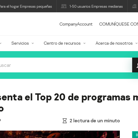
Para el hogar Empresas pequeñas
1-50 usuarios Empresas medianas
CompanyAccount
COMUNÍQUESE CO
Servicios
Centro de recursos
Acerca de nosotros
enta el Top 20 de programas m
o
9
2
lectura de un minuto