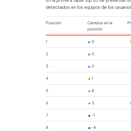
En la primera tabla Top 20 se presentan 
detectados en los equipos de los usuarios
Posición
Cambios en la
P
posición
1
0
2
0
3
0
4
1
5
8
6
3
7
-1
8
-4