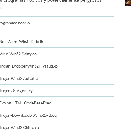
los programas nocivos y potencialmente peligrosos
.
rogramma nocivo
Net-Worm.Win32.Kido.ih
Virus.Win32.Sality.aa
Trojan-Dropper.Win32.Flystud.ko
Trojan.Win32.Autoit.ci
Trojan.JS.Agent.xy
Exploit.HTML.CodeBaseExec
Trojan-Downloader.Win32.VB.eql
Trojan.Win32.Chifrax.a