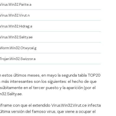
Virus.Win32.Parite.a
Virus.Win32.Virut.n
Virus.Win32.Hidrag.a
Virus.Win32.Sality.ae
Worm.Win32.Otwycal.g
Trojan.Win32.Swizzor.a
en estos últimos meses, en mayo la segunda tabla TOP20
 más interesantes son los siguientes: el hecho de que
úbitamente en el tercer puesto y la aparición (por el
32.Sality.ae.
iframe con que el extendido Virus.Win32.Virut.ce infecta
 última versión del famoso virus, que viene a ocupar el