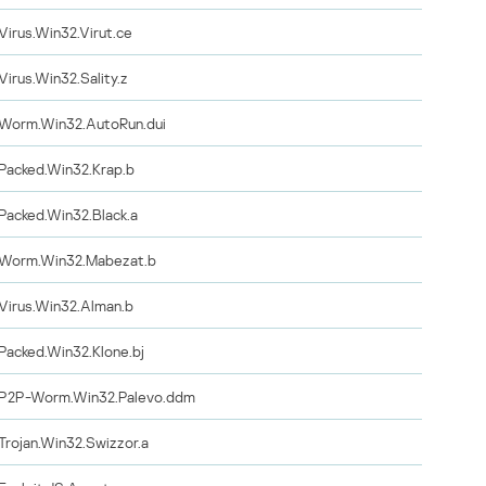
Virus.Win32.Virut.ce
Virus.Win32.Sality.z
Worm.Win32.AutoRun.dui
Packed.Win32.Krap.b
Packed.Win32.Black.a
Worm.Win32.Mabezat.b
Virus.Win32.Alman.b
Packed.Win32.Klone.bj
P2P-Worm.Win32.Palevo.ddm
Trojan.Win32.Swizzor.a