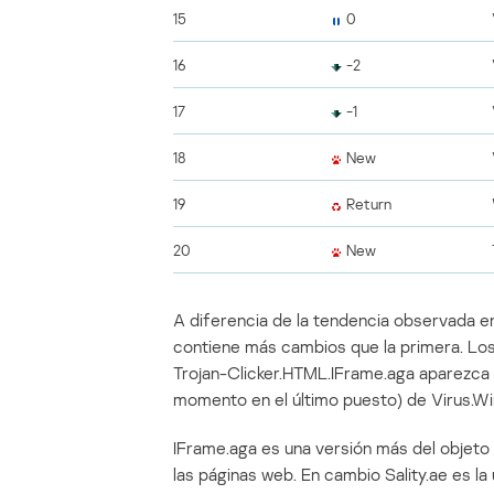
15
0
16
-2
17
-1
18
New
19
Return
20
New
A diferencia de la tendencia observada 
contiene más cambios que la primera. Los
Trojan-Clicker.HTML.IFrame.aga aparezca s
momento en el último puesto) de Virus.Win
IFrame.aga es una versión más del objeto 
las páginas web. En cambio Sality.ae es la