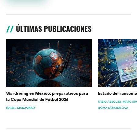
ÚLTIMAS PUBLICACIONES
Wardriving en México: preparativos para
Estado del ransomw
la Copa Mundial de Fútbol 2026
FABIO ASSOLINI
MARC RI
ISABEL MANJARREZ
DARYA GORODILOVA