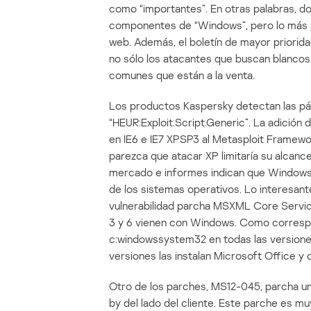
como “importantes”. En otras palabras, d
componentes de “Windows”, pero lo más p
web. Además, el boletín de mayor priorida
no sólo los atacantes que buscan blancos 
comunes que están a la venta.
Los productos Kaspersky detectan las pá
“HEUR:Exploit.Script.Generic”. La adición
en IE6 e IE7 XPSP3 al Metasploit Framewor
parezca que atacar XP limitaría su alcan
mercado e informes indican que Windows 
de los sistemas operativos. Lo interesant
vulnerabilidad parcha MSXML Core Services
3 y 6 vienen con Windows. Como correspo
c:windowssystem32 en todas las version
versiones las instalan Microsoft Office y
Otro de los parches, MS12-045, parcha un
by del lado del cliente. Este parche es 