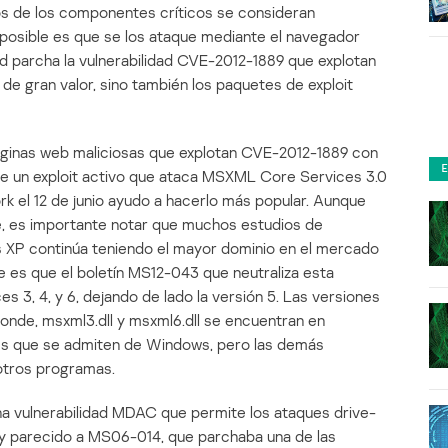
os de los componentes críticos se consideran
osible es que se los ataque mediante el navegador
d parcha la vulnerabilidad CVE-2012-1889 que explotan
de gran valor, sino también los paquetes de exploit
ginas web maliciosas que explotan CVE-2012-1889 con
 de un exploit activo que ataca MSXML Core Services 3.0
k el 12 de junio ayudo a hacerlo más popular. Aunque
ce, es importante notar que muchos estudios de
XP continúa teniendo el mayor dominio en el mercado
e es que el boletín MS12-043 que neutraliza esta
 3, 4, y 6, dejando de lado la versión 5. Las versiones
nde, msxml3.dll y msxml6.dll se encuentran en
es que se admiten de Windows, pero las demás
 otros programas.
a vulnerabilidad MDAC que permite los ataques drive-
muy parecido a MS06-014, que parchaba una de las