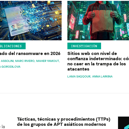
BLICACIONES
INVESTIGACIÓN
ado del ransomware en 2026
Sitios web con nivel de
confianza indeterminado: c
 ASSOLINI
MARC RIVERO
MAHER YAMOUT
no caer en la trampa de los
A GORODILOVA
atacantes
LAMA SAQQOUR
ANNA LARKINA
Tácticas, técnicas y procedimientos (TTPs)
de los grupos de APT asiáticos modernos
 la