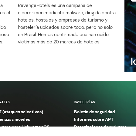
la
RevengeHotels es una campaña de
es el
cibercrimen mediante malware, dirigida contra
e
hoteles, hostales y empresas de turismo y
ido
hostelería ubicados sobre todo, pero no solo,
cioso
en Brasil. Hemos confirmado que han caído
s.
víctimas más de 20 marcas de hoteles.
NAZAS
CATEGORÍAS
 (ataques selectivos)
Boletín de seguridad
nazas móviles
Informes sobre APT
ware para Unix y macOS
Descripciones de malware
ware para Windows
Investigación