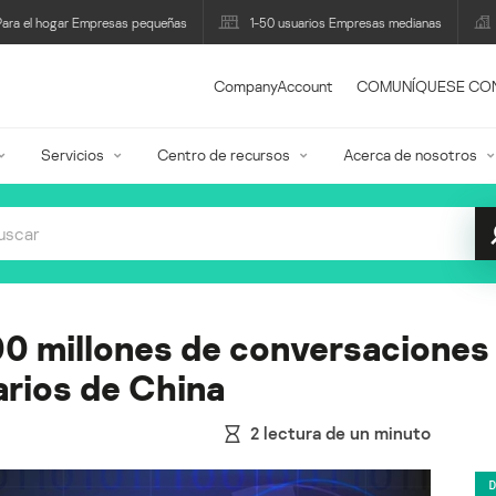
Para el hogar Empresas pequeñas
1-50 usuarios Empresas medianas
CompanyAccount
COMUNÍQUESE CO
Servicios
Centro de recursos
Acerca de nosotros
00 millones de conversaciones
arios de China
2
lectura de un minuto