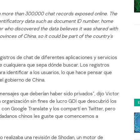
h more than 300.000 chat records exposed online. The
entificatory data such as document ID number, home
er who discovered the data believes it was shared with
rovinces of China, so it could be part of the country’s
istros de chat de diferentes aplicaciones y servicios
de cualquiera que sepa dónde buscar. Los registros
a identificar a los usuarios, lo que hace pensar que
del gobierno de China.
ensajes que deberían haber sido privados”, dijo Victor
 organización sin fines de lucro GDI que descubrió los
s con Google Translate y los compartí en Twitter, pero
ciudadanos chinos les guste que comencemos a
 realizaba una revisión de Shodan, un motor de