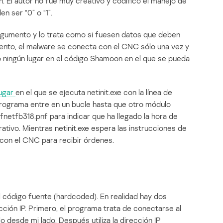
n. El autor no fue muy creativo y codificó el manejo de
 ser “0” o “1”.
rgumento y lo trata como si fuesen datos que deben
ento, el malware se conecta con el CNC sólo una vez y
 ningún lugar en el código Shamoon en el que se pueda
lugar
en el que se ejecuta netinit.exe con la línea de
 programa entre en un bucle hasta que otro módulo
netfb318.pnf para indicar que ha llegado la hora de
rativo. Mientras netinit.exe espera las instrucciones de
con el CNC para recibir órdenes.
l código fuente (hardcoded). En realidad hay dos
ección IP. Primero, el programa trata de conectarse al
o desde mi lado. Después utiliza la dirección IP