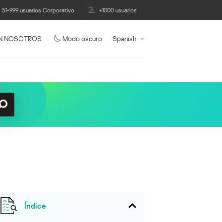
51-999 usuarios Corporativo
+1000 usuarios
N NOSOTROS
Modo oscuro
Spanish
Índice