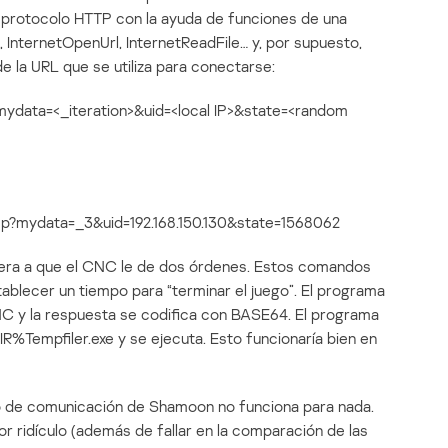
a el protocolo HTTP con la ayuda de funciones de una
, InternetOpenUrl, InternetReadFile… y, por supuesto,
e la URL que se utiliza para conectarse:
mydata=<_iteration>&uid=<local IP>&state=<random
.asp?mydata=_3&uid=192.168.150.130&state=1568062
ra a que el CNC le de dos órdenes. Estos comandos
tablecer un tiempo para “terminar el juego”. El programa
NC y la respuesta se codifica con BASE64. El programa
IR%Tempfiler
.exe y se ejecuta. Esto funcionaría bien en
ulo de comunicación de Shamoon no funciona para nada.
r ridículo (además de fallar en la comparación de las