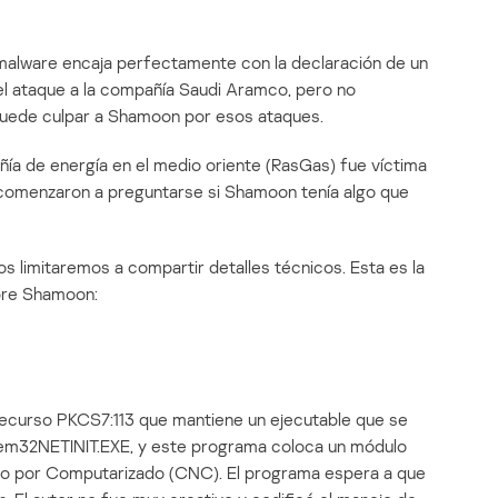
 malware encaja perfectamente con la declaración de un
el ataque a la compañía Saudi Aramco, pero no
uede culpar a Shamoon por esos ataques.
a de energía en el medio oriente (RasGas) fue víctima
 comenzaron a preguntarse si Shamoon tenía algo que
s limitaremos a compartir detalles técnicos. Esta es la
obre Shamoon:
recurso PKCS7:113 que mantiene un ejecutable que se
m32NETINIT.EXE, y este programa coloca un módulo
co por Computarizado (CNC). El programa espera a que