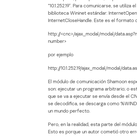
“10.1.252.19”. Para comunicarse, se utiliz
biblioteca Wininet estándar: InternetOpen
InternetCloseHandle. Este es el formato d
http://<cnc>/ajax_modal/modal/data.asp?
number>
por ejemplo
http://10.1.252.19/ajax_modal/modal/data
El módulo de comunicación Shamoon espe
son: ejecutar un programa arbitrario; o es
que se va a ejecutar se envía desde el C
se decodifica, se descarga como %WIND
un mundo perfecto.
Pero, en la realidad, esta parte del mód
Esto es porque un autor cometió otro erro