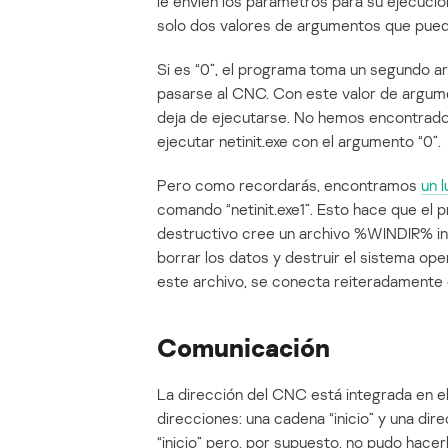
le envíen los parámetros para su ejecució
solo dos valores de argumentos que pueden
Si es “0”, el programa toma un segundo a
pasarse al CNC. Con este valor de argum
deja de ejecutarse. No hemos encontrado
ejecutar netinit.exe con el argumento “0”.
Pero como recordarás, encontramos
un 
comando “netinit.exe1”. Esto hace que el
destructivo cree un archivo %WINDIR% inf
borrar los datos y destruir el sistema ope
este archivo, se conecta reiteradamente 
Comunicación
La dirección del CNC está integrada en e
direcciones: una cadena “inicio” y una dir
“inicio” pero, por supuesto, no pudo hacerl