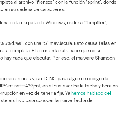
pleta al archivo “filer
.exe” con la función “sprint”, donde
ato en su cadena de caracteres:
na de la carpeta de Windows, cadena “Tempfiler”,
“%S%S%d.%s”, con una “S” mayúscula. Esto causa fallas en
 ruta completa. El error en la ruta hace que no se
 no hay nada que ejecutar. Por eso, el malware Shamoon
có sin errores y, si el CNC pasa algún un código de
IR%inf netft429.pnf, en el que escribe la fecha y hora en
rupción en vez de tenerla fija. Ya
hemos hablado del
ste archivo para conocer la nueva fecha de