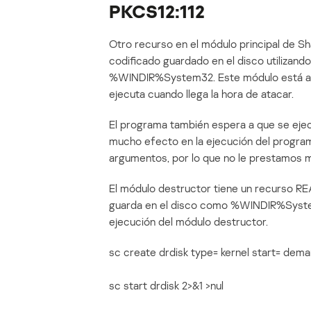
PKCS12:112
Otro recurso en el módulo principal de S
codificado guardado en el disco utilizand
%WINDIR%System32. Este módulo está a c
ejecuta cuando llega la hora de atacar.
El programa también espera a que se eje
mucho efecto en la ejecución del programa
argumentos, por lo que no le prestamos 
El módulo destructor tiene un recurso RE
guarda en el disco como %WINDIR%System3
ejecución del módulo destructor.
sc create drdisk type= kernel start= dem
sc start drdisk 2>&1 >nul