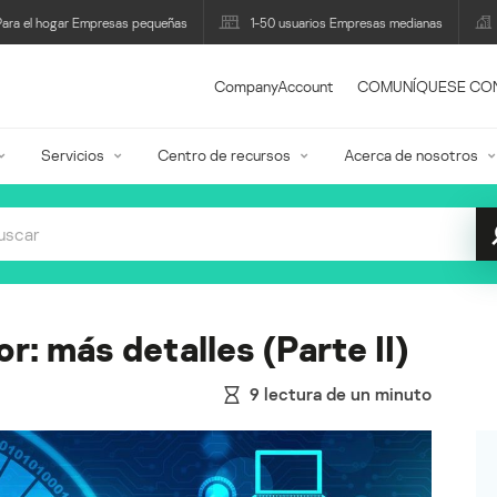
Para el hogar Empresas pequeñas
1-50 usuarios Empresas medianas
CompanyAccount
COMUNÍQUESE CO
Servicios
Centro de recursos
Acerca de nosotros
r: más detalles (Parte II)
9
lectura de un minuto