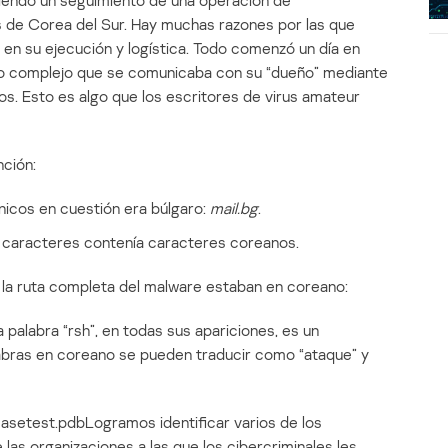
endo un seguimiento de una operación de
s de Corea del Sur. Hay muchas razones por las que
en su ejecución y logística. Todo comenzó un día en
 complejo que se comunicaba con su “dueño” mediante
os. Esto es algo que los escritores de virus amateur
nción:
nicos en cuestión era búlgaro:
mail.bg
.
 caracteres contenía caracteres coreanos.
la ruta completa del malware estaban en coreano:
abra “rsh”, en todas sus apariciones, es un
labras en coreano se pueden traducir como “ataque” y
easetest.pdbLogramos identificar varios de los
 las organizaciones a las que los cibercriminales les