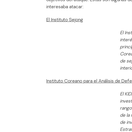
interesaba atacar:
El Instituto Sejong
El In
interé
princ
Corea
de se
interi
Instituto Coreano para el Análisis de Def
El KID
inves
rango
de la 
de in
Estra