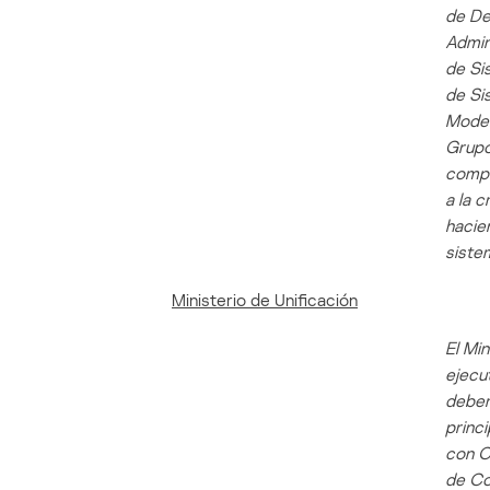
de De
Admin
de Si
de Si
Model
Grupo
compl
a la 
hacien
siste
Ministerio de Unificación
El Mi
ejecu
deber
princi
con C
de Co