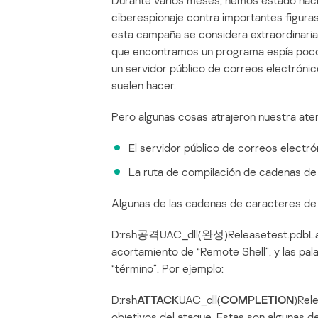
Durante varios meses, hemos estado haci
ciberespionaje contra importantes figura
esta campaña se considera extraordinaria 
que encontramos un programa espía poco
un servidor público de correos electrónic
suelen hacer.
Pero algunas cosas atrajeron nuestra ate
El servidor público de correos electró
La ruta de compilación de cadenas de
Algunas de las cadenas de caracteres de 
D:rsh공격UAC_dll(완성)Releasetest.pdbLa pal
acortamiento de “Remote Shell”, y las pa
“término”. Por ejemplo:
D:rsh
ATTACK
UAC_dll(
COMPLETION
)Rel
objetivos del ataque. Estas son algunas de