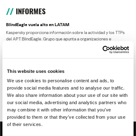
INFORMES
BlindEagle vuela alto en LATAM
Kaspersky proporciona información sobre la actividad y los TTPs
del APT BlindEagle. Grupo que apunta a organizaciones e
individuos en Colombia, Ecuador, Chile, Panamá y otros países de
América Latina.
Tácticas, técnicas y procedimientos (TTPs) de los grupos de
This website uses cookies
APT asiáticos modernos
We use cookies to personalise content and ads, to
provide social media features and to analyse our traffic.
MosaicRegressor: acechando en las sombras de UEFI
We also share information about your use of our site with
our social media, advertising and analytics partners who
RevengeHotels: cibercrimen dirigido a recepciones de hotel
en todo el mundo
may combine it with other information that you’ve
provided to them or that they’ve collected from your use
of their services.