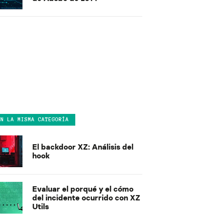
EN LA MISMA CATEGORÍA
El backdoor XZ: Análisis del
hook
Evaluar el porqué y el cómo
del incidente ocurrido con XZ
Utils