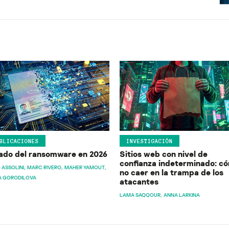
BLICACIONES
INVESTIGACIÓN
ado del ransomware en 2026
Sitios web con nivel de
confianza indeterminado: c
 ASSOLINI
MARC RIVERO
MAHER YAMOUT
no caer en la trampa de los
A GORODILOVA
atacantes
LAMA SAQQOUR
ANNA LARKINA