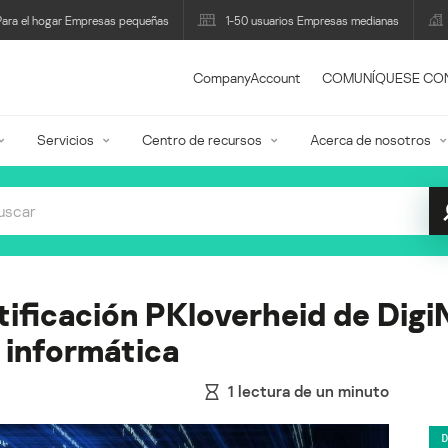
Para el hogar Empresas pequeñas
1-50 usuarios Empresas medianas
CompanyAccount
COMUNÍQUESE CO
Servicios
Centro de recursos
Acerca de nosotros
tificación PKloverheid de Digi
n informática
1
lectura de un minuto