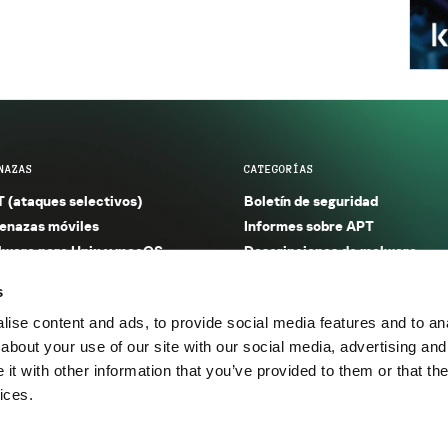
NAZAS
CATEGORÍAS
 (ataques selectivos)
Boletín de seguridad
nazas móviles
Informes sobre APT
ware para Unix y macOS
Descripciones de malware
ware para Windows
Investigación
s
orno seguro (IoT)
Informes sobre malware
ise content and ads, to provide social media features and to anal
nazas financieras
Informes sobre spam y phishin
about your use of our site with our social media, advertising and
nazas industriales
Publicaciones
t with other information that you’ve provided to them or that the
m y phishing
Incidentes
ices.
os.
Política de privacidad
Térmi