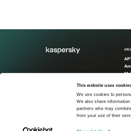
AME
APT
Ame
Mal
Mal
This website uses cookie
Ent
We use cookies to personal
Ame
We also share information 
Ame
partners who may combine i
Spa
from your use of their serv
© 2026 AO Kaspersky Lab. Todos los derechos reservad