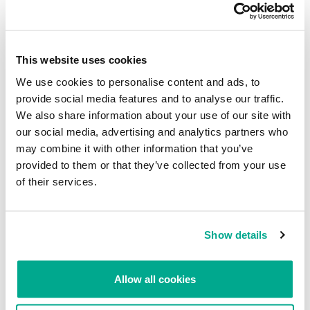
This website uses cookies
We use cookies to personalise content and ads, to
provide social media features and to analyse our traffic.
We also share information about your use of our site with
our social media, advertising and analytics partners who
may combine it with other information that you’ve
Estructura de un fichero cifrado
provided to them or that they’ve collected from your use
of their services.
El troyano no necesita acceso a Internet para cifrar los ficheros.
Empaquetado
Show details
Para obstruir el análisis, algunos de los ejemplares de Trojan-
Ransom.Win32.Scraper se empaquetaron además con los
Allow all cookies
protectores KazyLoader y KazyRootkit para reforzar el cifrado de
UPX.