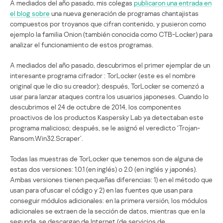
A mediados del año pasado, mis colegas
publicaron una entrada en
el blog sobre
una nueva generación de programas chantajistas
compuestos por troyanos que cifran contenido, y pusieron como
ejemplo la familia Onion (también conocida como CTB-Locker) para
analizar el funcionamiento de estos programas.
A mediados del año pasado, descubrimos el primer ejemplar de un
interesante programa cifrador : TorLocker (este es el nombre
original que le dio su creador); después, TorLocker se comenzó a
usar para lanzar ataques contra los usuarios japoneses. Cuando lo
descubrimos el 24 de octubre de 2014, los componentes
proactivos de los productos Kaspersky Lab ya detectaban este
programa malicioso; después, se le asignó el veredicto ‘Trojan-
Ransom.Win32.Scraper’.
Todas las muestras de TorLocker que tenemos son de alguna de
estas dos versiones: 1.0.1 (en inglés) o 2.0 (en inglés y japonés).
Ambas versiones tienen pequeñas diferencias: 1) en el método que
usan para ofuscar el código y 2) en las fuentes que usan para
conseguir módulos adicionales: en la primera versión, los módulos
adicionales se extraen de la sección de datos, mientras que en la
segunda, se descargan de Internet (de servicios de