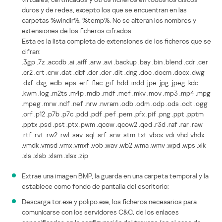
duros y de redes, excepto los que se encuentran en las
carpetas %windir%, %temp%. No se alteran los nombres y
extensiones de los ficheros cifrados.
Esta es la lista completa de extensiones de los ficheros que se
cifran:
.3gp .7z .accdb .ai .aiff .arw .avi .backup .bay .bin .blend .cdr .cer
.cr2 .crt .crw .dat .dbf .dcr .der .dit .dng .doc .docm .docx .dwg
.dxf .dxg .edb .eps .erf .flac .gif .hdd .indd .jpe .jpg .jpeg .kdc
.kwm .log .m2ts .m4p .mdb .mdf .mef .mkv .mov .mp3 .mp4 .mpg
.mpeg .mrw .ndf .nef .nrw .nvram .odb .odm .odp .ods .odt .ogg
.orf .p12 .p7b .p7c .pdd .pdf .pef .pem .pfx .pif .png .ppt .pptm
.pptx .psd .pst .ptx .pwm .qcow .qcow2 .qed .r3d .raf .rar .raw
.rtf .rvt .rw2 .rwl .sav .sql .srf .srw .stm .txt .vbox .vdi .vhd .vhdx
.vmdk .vmsd .vmx .vmxf .vob .wav .wb2 .wma .wmv .wpd .wps .xlk
.xls .xlsb .xlsm .xlsx .zip
Extrae una imagen BMP, la guarda en una carpeta temporal y la
establece como fondo de pantalla del escritorio:
Descarga tor.exe y polipo.exe, los ficheros necesarios para
comunicarse con los servidores C&C, de los enlaces