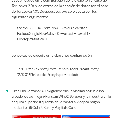
especificados en la configuración del troyano (en el caso de
TorLocker 2.0) o los extrae de la sección de datos (en el caso
de TorLocker 1.0). Después, tor. exe se ejecuta con los
siguientes argumentos:
tor.exe -SOCKSPort 9150 -AvoidDiskWrites 1 -
ExcludeSingleHopRelays 0 -FascistFirewall 1 -
DirReqStatistics 0
polipo.exe se ejecuta en la siguiente configuración:
127.0.0.1:57223 proxyPort = 57223 socksParentProxy =
127.0.0.1:9150 socksProxyType = socks5
Crea una ventana GUI exigiendo que la víctima pague a los
creadores de Trojan-Ransom.Win32.Scraper y la muestra en la
esquina superior izquierda de la pantalla. Acepta pagos
mediante BitCoin, UKash y PaySafeCard.