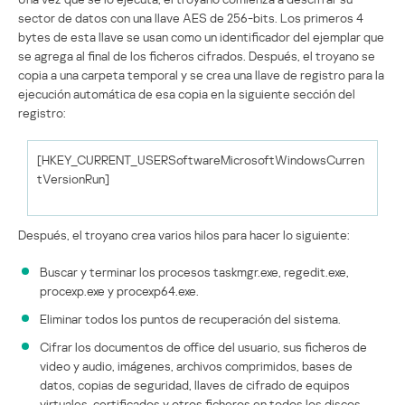
sector de datos con una llave AES de 256-bits. Los primeros 4
bytes de esta llave se usan como un identificador del ejemplar que
se agrega al final de los ficheros cifrados. Después, el troyano se
copia a una carpeta temporal y se crea una llave de registro para la
ejecución automática de esa copia en la siguiente sección del
registro:
[HKEY_CURRENT_USERSoftwareMicrosoftWindowsCurren
tVersionRun]
Después, el troyano crea varios hilos para hacer lo siguiente:
Buscar y terminar los procesos taskmgr.exe, regedit.exe,
procexp.exe y procexp64.exe.
Eliminar todos los puntos de recuperación del sistema.
Cifrar los documentos de office del usuario, sus ficheros de
video y audio, imágenes, archivos comprimidos, bases de
datos, copias de seguridad, llaves de cifrado de equipos
virtuales, certificados y otros ficheros en todos los discos