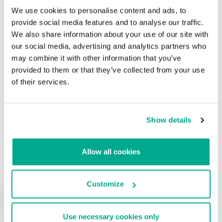
We use cookies to personalise content and ads, to
provide social media features and to analyse our traffic.
Apple presenta su nuevo programa de
We also share information about your use of our site with
recompensas de hasta 200.000 US$
our social media, advertising and analytics partners who
Su dirección de correo electrónico no será publicada.
Los
may combine it with other information that you’ve
campos obligatorios están marcados con
*
provided to them or that they’ve collected from your use
of their services.
Show details
Nombre
*
Correo electrónico
*
Allow all cookies
Customize
Use necessary cookies only