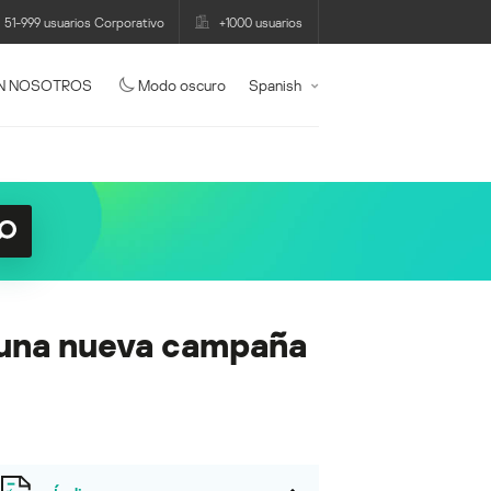
51-999 usuarios Corporativo
+1000 usuarios
N NOSOTROS
Modo oscuro
Spanish
e una nueva campaña