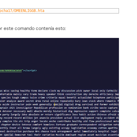
pcha17/DMEENLIGGB.hta
or este comando contenía esto: