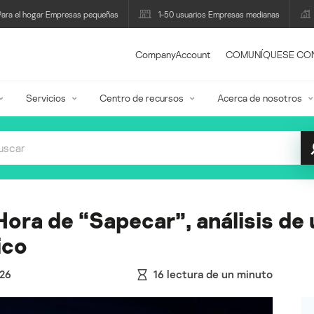
Para el hogar Empresas pequeñas
1-50 usuarios Empresas medianas
CompanyAccount
COMUNÍQUESE CO
Servicios
Centro de recursos
Acerca de nosotros
Hora de “Sapecar”, análisis d
ico
26
16
lectura de un minuto