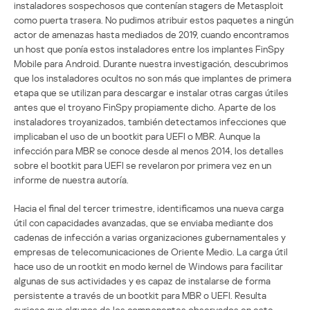
instaladores sospechosos que contenían stagers de Metasploit
como puerta trasera. No pudimos atribuir estos paquetes a ningún
actor de amenazas hasta mediados de 2019, cuando encontramos
un host que ponía estos instaladores entre los implantes FinSpy
Mobile para Android. Durante nuestra investigación, descubrimos
que los instaladores ocultos no son más que implantes de primera
etapa que se utilizan para descargar e instalar otras cargas útiles
antes que el troyano FinSpy propiamente dicho. Aparte de los
instaladores troyanizados, también detectamos infecciones que
implicaban el uso de un bootkit para UEFI o MBR. Aunque la
infección para MBR se conoce desde al menos 2014, los detalles
sobre el bootkit para UEFI se revelaron por primera vez en un
informe de nuestra autoría.
Hacia el final del tercer trimestre, identificamos una nueva carga
útil con capacidades avanzadas, que se enviaba mediante dos
cadenas de infección a varias organizaciones gubernamentales y
empresas de telecomunicaciones de Oriente Medio. La carga útil
hace uso de un rootkit en modo kernel de Windows para facilitar
algunas de sus actividades y es capaz de instalarse de forma
persistente a través de un bootkit para MBR o UEFI. Resulta
curioso que algunos de los componentes observados en este