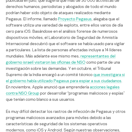
publicada en julio, que sugería que más de 30 000 activistas de
derechos humanos, periodistas y abogados de todo el mundo
podrían haber sido objeto de ataques realizados mediante
Pegasus. El informe, llamado
Proyecto Pegasus
, alegaba que el
software utiliza una variedad de exploits, entre ellos varios de día
cero para iOS. Basándose en el análisis forense de numerosos
dispositivos móviles, el Laboratorio de Seguridad de Amnistía
Internacional descubrió que el software se había usado para vigilar
a particulares. La lista de personas afectadas incluye a 14 líderes
mundiales. Más adelante ese mismo mes,
representantes del
gobierno israelí visitaron las oficinas de NSO
como parte de una
investigación sobre las demandas. Y en octubre, el Tribunal
Supremo de la India encargó a un comité técnico
que investigara si
el gobierno había utilizado Pegasus para espiar a sus ciudadanos
.
En noviembre, Apple anunció que emprendería
acciones legales
contra NSO Group
por desarrollar “programas maliciosos y espías”
que tenían como blanco a sus usuarios.
Es muy difícil detectar los rastros de infección de Pegasus y otros
programas maliciosos avanzados para móviles debido a las
características de seguridad de los sistemas operativos
modernos, como iOS y Android. Según nuestras observaciones,