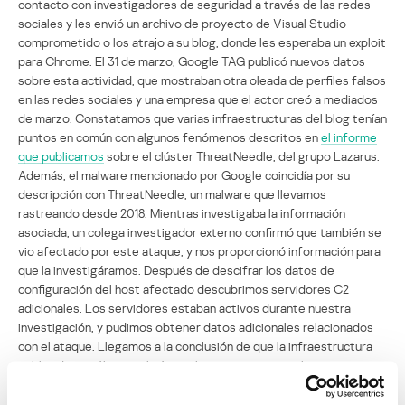
contacto con investigadores de seguridad a través de las redes
sociales y les envió un archivo de proyecto de Visual Studio
comprometido o los atrajo a su blog, donde les esperaba un exploit
para Chrome. El 31 de marzo, Google TAG publicó nuevos datos
sobre esta actividad, que mostraban otra oleada de perfiles falsos
en las redes sociales y una empresa que el actor creó a mediados
de marzo. Constatamos que varias infraestructuras del blog tenían
puntos en común con algunos fenómenos descritos en
el informe
que publicamos
sobre el clúster ThreatNeedle, del grupo Lazarus.
Además, el malware mencionado por Google coincidía por su
descripción con ThreatNeedle, un malware que llevamos
rastreando desde 2018. Mientras investigaba la información
asociada, un colega investigador externo confirmó que también se
vio afectado por este ataque, y nos proporcionó información para
que la investigáramos. Después de descifrar los datos de
configuración del host afectado descubrimos servidores C2
adicionales. Los servidores estaban activos durante nuestra
investigación, y pudimos obtener datos adicionales relacionados
con el ataque. Llegamos a la conclusión de que la infraestructura
publicada no sólo se utilizó para los ataques contra los
investigadores de seguridad, sino también en otros ataques
realizados por Lazarus. Durante nuestra investigación,