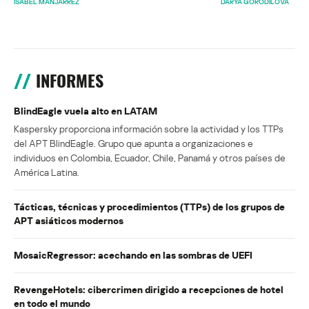
ISABEL MANJARREZ
DARYA GORODILOVA
INFORMES
BlindEagle vuela alto en LATAM
Kaspersky proporciona información sobre la actividad y los TTPs
del APT BlindEagle. Grupo que apunta a organizaciones e
individuos en Colombia, Ecuador, Chile, Panamá y otros países de
América Latina.
Tácticas, técnicas y procedimientos (TTPs) de los grupos de
APT asiáticos modernos
MosaicRegressor: acechando en las sombras de UEFI
RevengeHotels: cibercrimen dirigido a recepciones de hotel
en todo el mundo