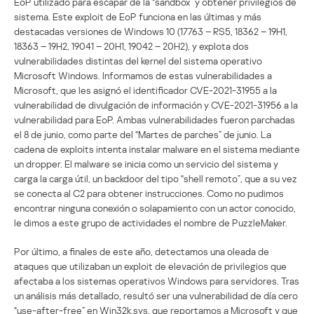
EoP utilizado para escapar de la “sandbox” y obtener privilegios de
sistema. Este exploit de EoP funciona en las últimas y más
destacadas versiones de Windows 10 (17763 – RS5, 18362 – 19H1,
18363 – 19H2, 19041 – 20H1, 19042 – 20H2), y explota dos
vulnerabilidades distintas del kernel del sistema operativo
Microsoft Windows. Informamos de estas vulnerabilidades a
Microsoft, que les asignó el identificador CVE-2021-31955 a la
vulnerabilidad de divulgación de información y CVE-2021-31956 a la
vulnerabilidad para EoP. Ambas vulnerabilidades fueron parchadas
el 8 de junio, como parte del “Martes de parches” de junio. La
cadena de exploits intenta instalar malware en el sistema mediante
un dropper. El malware se inicia como un servicio del sistema y
carga la carga útil, un backdoor del tipo “shell remoto”, que a su vez
se conecta al C2 para obtener instrucciones. Como no pudimos
encontrar ninguna conexión o solapamiento con un actor conocido,
le dimos a este grupo de actividades el nombre de PuzzleMaker.
Por último, a finales de este año, detectamos una oleada de
ataques que utilizaban un exploit de elevación de privilegios que
afectaba a los sistemas operativos Windows para servidores. Tras
un análisis más detallado, resultó ser una vulnerabilidad de día cero
“use-after-free” en Win32k.sys, que reportamos a Microsoft y que