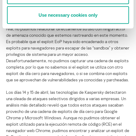
señales y artefactos similares, así como en información privada
obtenida de terceros, creemos que al menos seis vulnerabilidades
Use necessary cookies only
observadas en el mundo real en los últimos dos años tienen su
origen en Moses. Aunque el exploit EoP se descubrió en el mundo
real, no pudimos relacionar directamente su uso con ningún actor
de amenaza conocido que estemos rastreando en este momento.
Es probable que el exploit EoP haya sido encadenado a otros
exploits para navegadores para escapar de las “sandbox” y obtener
privilegios de sistema para un mayor acceso.
Desafortunadamente, no pudimos capturar una cadena de exploits
completa, por lo que no sabemos si el exploit se utiliza con otro
exploit de día cero para navegadores, o si se combina con exploits
que se aprovechan de vulnerabilidades ya conocidas y parcheadas.
Los días 14 y 15 de abril, las tecnologías de Kaspersky detectaron
una oleada de ataques selectivos dirigidos a varias empresas. Un
análisis más detallado reveló que todos estos ataques sacaban
provecho de una cadena de exploits de día cero para Google
Chrome y Microsoft Windows. Aunque no pudimos obtener el
exploit utilizado para la ejecución remota de código (RCE) en el
navegador web Chrome, pudimos encontrar y analizar un exploit de