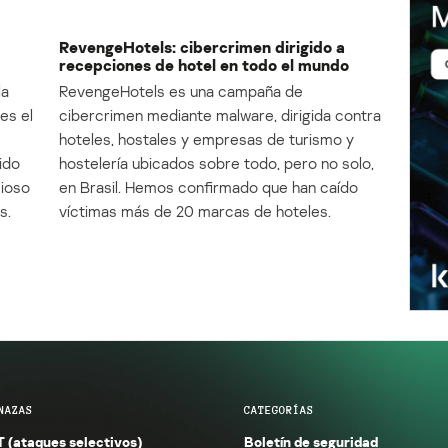
RevengeHotels: cibercrimen dirigido a
recepciones de hotel en todo el mundo
la
RevengeHotels es una campaña de
es el
cibercrimen mediante malware, dirigida contra
e
hoteles, hostales y empresas de turismo y
ido
hostelería ubicados sobre todo, pero no solo,
cioso
en Brasil. Hemos confirmado que han caído
s.
víctimas más de 20 marcas de hoteles.
NAZAS
CATEGORÍAS
 (ataques selectivos)
Boletín de seguridad