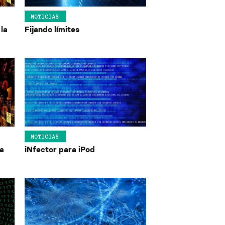
NOTICIAS
la
Fijando límites
NOTICIAS
a
iNfector para iPod