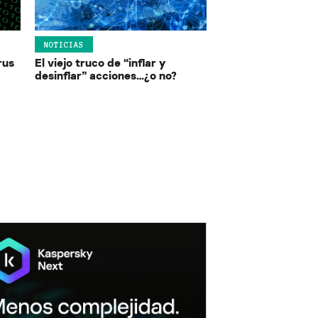
NOTICIAS
rus
El viejo truco de “inflar y
desinflar” acciones…¿o no?