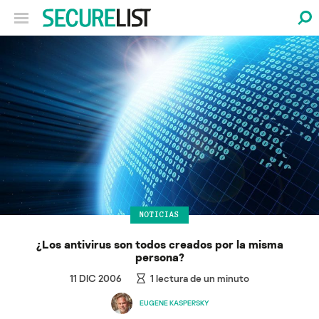
NOTICIAS
¿Los antivirus son todos creados por la misma
persona?
11 DIC 2006
1
lectura de un minuto
EUGENE KASPERSKY