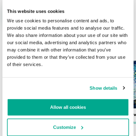
This website uses cookies
We use cookies to personalise content and ads, to
provide social media features and to analyse our traffic.
We also share information about your use of our site with
our social media, advertising and analytics partners who
ÚLTIMAS PUBLICACIONES
may combine it with other information that you’ve
provided to them or that they’ve collected from your use
of their services.
Show details
Allow all cookies
Wardriving en México: preparativos para
Estado del ransomw
la Copa Mundial de Fútbol 2026
FABIO ASSOLINI
MARC RI
Customize
ISABEL MANJARREZ
DARYA GORODILOVA