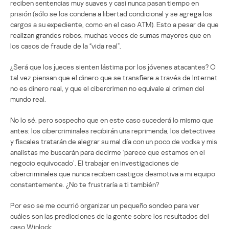
reciben sentencias muy suaves y casi nunca pasan tiempo en
prisión (sólo se los condena a libertad condicional y se agrega los
cargos a su expediente, como en el caso ATM). Esto a pesar de que
realizan grandes robos, muchas veces de sumas mayores que en
los casos de fraude de la “vida real”.
¿Será que los jueces sienten lástima por los jóvenes atacantes? O
tal vez piensan que el dinero que se transfiere a través de Internet
no es dinero real, y que el cibercrimen no equivale al crimen del
mundo real.
No lo sé, pero sospecho que en este caso sucederá lo mismo que
antes: los cibercriminales recibirán una reprimenda, los detectives
y fiscales tratarán de alegrar su mal día con un poco de vodka y mis
analistas me buscarán para decirme ‘parece que estamos en el
negocio equivocado’. El trabajar en investigaciones de
cibercriminales que nunca reciben castigos desmotiva a mi equipo
constantemente. ¿No te frustraría a ti también?
Por eso se me ocurrió organizar un pequeño sondeo para ver
cuáles son las predicciones de la gente sobre los resultados del
caso Winlock: