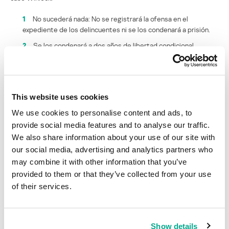
1
No sucederá nada: No se registrará la ofensa en el
expediente de los delincuentes ni se los condenará a prisión.
2
Se los condenará a dos años de libertad condicional.
3
Se los condenará a tres años de libertad condicional.
4
Se los condenará a un año en prisión.
5
Se los condenará a dos años o más en prisión.
This website uses cookies
We use cookies to personalise content and ads, to
Yo me inclino por la tercera opción.
provide social media features and to analyse our traffic.
PS. La historia continúa… se está investigando a un proveedor de
We also share information about your use of our site with
contenido ruso por supuestos lazos con este grupo criminal.
our social media, advertising and analytics partners who
may combine it with other information that you’ve
PS.PS. Más actualizaciones: la historia crece. Arrestaron a 10
provided to them or that they’ve collected from your use
personas en Moscú. El grupo ha estado operando por alrededor de
of their services.
un año y la policía dice que probablemente ganaron más de 500
millones de rublos (alrededor de $16 millones).
Show details