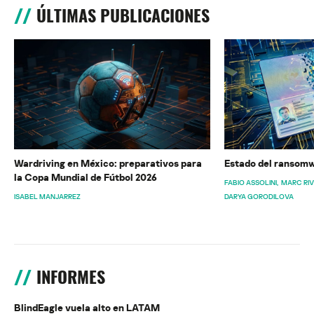
ÚLTIMAS PUBLICACIONES
Wardriving en México: preparativos para
Estado del ransomw
la Copa Mundial de Fútbol 2026
FABIO ASSOLINI
MARC RI
ISABEL MANJARREZ
DARYA GORODILOVA
INFORMES
BlindEagle vuela alto en LATAM