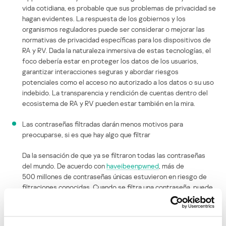
vida cotidiana, es probable que sus problemas de privacidad se
hagan evidentes. La respuesta de los gobiernos y los
organismos reguladores puede ser considerar o mejorar las
normativas de privacidad específicas para los dispositivos de
RA y RV. Dada la naturaleza inmersiva de estas tecnologías, el
foco debería estar en proteger los datos de los usuarios,
garantizar interacciones seguras y abordar riesgos
potenciales como el acceso no autorizado a los datos o su uso
indebido. La transparencia y rendición de cuentas dentro del
ecosistema de RA y RV pueden estar también en la mira.
Las contraseñas filtradas darán menos motivos para
preocuparse, si es que hay algo que filtrar
Da la sensación de que ya se filtraron todas las contraseñas
del mundo. De acuerdo con
haveibeenpwned
, más de
500 millones de contraseñas únicas estuvieron en riesgo de
filtraciones conocidas. Cuando se filtra una contraseña, puede
presentarse de diferentes formas
: desde texto plano en la
mayoría de los sitios web mal administrados hasta hashes
criptográficos fuertemente salados. En el peor de los casos,