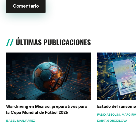
ÚLTIMAS PUBLICACIONES
Wardriving en México: preparativos para
Estado del ransomw
la Copa Mundial de Fútbol 2026
FABIO ASSOLINI
MARC RI
ISABEL MANJARREZ
DARYA GORODILOVA