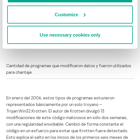
los que usuarios maliciosos utilizan un programa para modificar
datos en un equipo víctima y después chantajean al usuario.
Customize
Muchos de estos programas son muy similares los unos a los otros,
y están diseñados ya sea para afectar las funciones del equipo
víctima, o para bloquear el acceso a información. El crecimiento en
Use necessary cookies only
la cantidad de nuevas modificaciones de tales programas está
ilustrado en el diagrama 9 siguiente.
Cantidad de programas que modificaron datos y fueron utilizados
para chantaje.
En enero del 2006, estos tipos de programas estuvieron
representados básicamente por un solo troyano –
Trojan.Win32.Krotten. El autor de Krotten divulgó 13
modificaciones de este código maliciosos en sólo dos semanas,
con una regularidad envidiable. Cambió de forma constante el
código en un esfuerzo para evitar que Krotten fuera detectado.
Esto explica el salto en los inicios de los primeros seis meses de