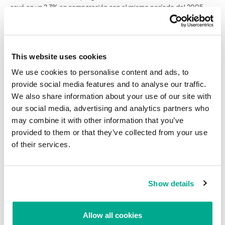
cayó en un 2,3% en comparación con el mismo período del 2005.
El gráfico circular en el diagrama 8 muestra los distintos tipos de
MalWare de acuerdo al sistema de clasificación de Kaspersky Lab.
This website uses cookies
We use cookies to personalise content and ads, to
provide social media features and to analyse our traffic.
Desglose de los distintos tipos de MalWare
We also share information about your use of our site with
our social media, advertising and analytics partners who
may combine it with other information that you’ve
Los exploits, la clasificación más común de MalWare, representan
provided to them or that they’ve collected from your use
el 30% de esta categoría de código malicioso. Son una parte
of their services.
integral del mecanismo utilizado por otros programas maliciosos
para poder diseminarse.
Show details
Extorsión: una tendencia peligrosa
Una de las tendencias más peligrosas que se han visto en los
Allow all cookies
últimos meses, es el crecimiento en la cantidad de incidentes en