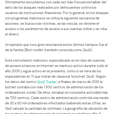
Últimamente escuchamos con cada vez más frecuencia hablar del
éxito de los ataques realizados por delincuentes contra los
usuarios de instituciones financieras. Por lo general, en los ataques
con programas maliciosos se utiliza la siguiente secuencia de
acciones: se busca a las víctimas, se las inocula, se obtiene el
acceso o los parámetros de acceso a sus cuentas online y se roba
el dinero.
Un ejemplo que tuvo gran resonancia estos últimos tiempos fue el
de la familia ZBot-toolkit (también conocida como ZeuS).
Este instrumento malicioso, especializado en el robo de cuentas
de acceso a bancos en Internet se mantuvo activo durante todo el
año 2009 y sigue activo en el presente, como si se riera de los
especialistas en TI que tratan de clausurar la botnet ZeuS. Según
los datos del centro
ZeuS Tracker
, a finales de marzo de 2010 la
botnet contaba con más 1.300 centros de administración de los
ordenadores-zombi. De ellos, estaban en constante actividad más
de 700 centros. Cada centro de administración controla una media
de 20 a 50 mil ordenadores infectados (sabiendo estas cifras, es
fácil calcular la cantidad de víctimas). La geografía de ubicación de
los centros de administración de la botnet es amplísima (fig. 1):