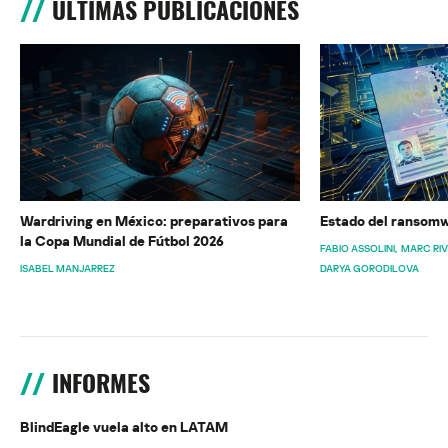
ÚLTIMAS PUBLICACIONES
Wardriving en México: preparativos para
Estado del ransomw
la Copa Mundial de Fútbol 2026
FABIO ASSOLINI
MARC RI
ISABEL MANJARREZ
DARYA GORODILOVA
INFORMES
BlindEagle vuela alto en LATAM