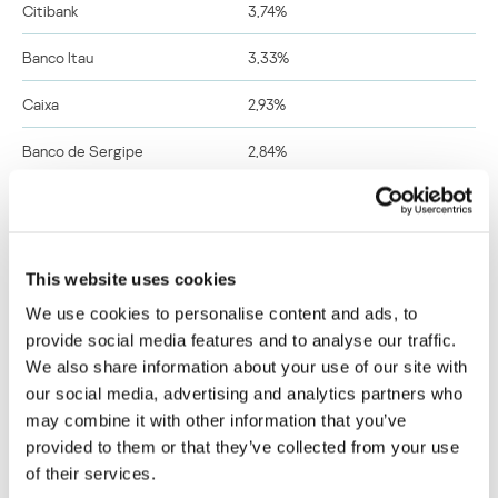
Citibank
3,74%
Banco Itau
3,33%
Caixa
2,93%
Banco de Sergipe
2,84%
Bank Of America
2,36%
ABN AMRO (grupo de bancos)
2,28%
This website uses cookies
Banco Nossa Caixa
1,98%
We use cookies to personalise content and ads, to
Demás
65,27%
provide social media features and to analyse our traffic.
We also share information about your use of our site with
our social media, advertising and analytics partners who
may combine it with other information that you’ve
Hace vario años que esta lista prácticamente no sufre
provided to them or that they’ve collected from your use
modificaciones.
of their services.
Los primeros puestos en la estadística los ocupan los bancos