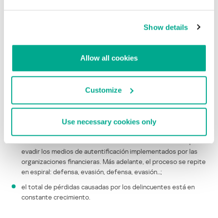
brasileros. Las razones fueron analizadas en detalle en el artículo
de Dmitry Bestúzhev “
Brasil, tierra rica en bankers
”
Show details
La cantidad de bancos atacados, según nuestros datos, se acerca
a 100 en sólo tres meses de 2010.
Allow all cookies
De esta manera, a pesar de las medidas tomadas por los
financieros para proteger la banca online, los delincuentes
Customize
cibernéticos encuentran constantemente nuevas vulnerabilidades
para conseguir sus ganancias.
Hagamos un resumen:
Use necessary cookies only
los delincuentes informáticos inventan nuevos métodos para
evadir los medios de autentificación implementados por las
organizaciones financieras. Más adelante, el proceso se repite
en espiral: defensa, evasión, defensa, evasión…;
el total de pérdidas causadas por los delincuentes está en
constante crecimiento.