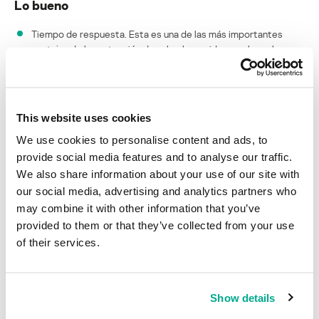
Lo bueno
Tiempo de respuesta. Esta es una de las más importantes
ventajas de la protección de nube. La rapidez con la cual se
detecta una amenaza y su consecuente neutralización supera
sobremanera la rapidez con la que las actualizaciones antivirus
convencionales protegen al usuario. Mientras que una
actualización de signaturas puede necesitar varias horas, la
This website uses cookies
tecnología de nube puede identificar y detectar nuevas
amenazas en cuestión de minutos.
We use cookies to personalise content and ads, to
provide social media features and to analyse our traffic.
Protección con tecnologías de nube
We also share information about your use of our site with
our social media, advertising and analytics partners who
La etapa más larga de este proceso es el análisis de los datos
may combine it with other information that you’ve
obtenidos de los metadatos del usuario, para llegar a
provided to them or that they’ve collected from your use
identificar malware desconocido. Sin embargo, incluso este
of their services.
proceso toma apenas unos minutos.
Lógica escondida en el proceso de toma de decisiones.
Puesto que el análisis de los metadatos se realiza en los
Show details
servidores de la compañía antivirus, los ciberpiratas no pueden
analizar los algoritmos usados en la identificación de