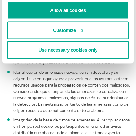
contenidos maliciosos para aprovecharse de ellos. Gracias a
Allow all cookies
esta característica, el proceso de toma de decisiones del
sistema se mantiene altamente eficiente por un largo periodo
de tiempo. Esto distingue la protección de nube de los
Customize
métodos de detección de signaturas y heurístico, ya que
estos constantemente deben actualizarse. Esto es crucial
para mantener altos índices de detección: una vez que se
Use necessary cookies only
publican las actualizaciones regulares, los autores de virus las
analizan para desarrollar la siguiente versión del programa, lo
que requerirá la publicación de una nueva actualización.
Identificación de amenazas nuevas, aún sin detectar, y su
origen. Este enfoque ayuda a prevenir que los usuraos activen
recursos usados para la propagación de contenidos maliciosos.
Considerando que el origen de las amenazas se actualiza con
nuevos programas maliciosos, algunos de éstos pueden burlar
la detección. La neutralización tanto de las amenazas como del
origen resuelve automáticamente este problema.
Integridad de la base de datos de amenazas. Al recopilar datos
en tiempo real desde los participantes en una red antivirus
distribuída que abarca todo el planeta, el sistema experto