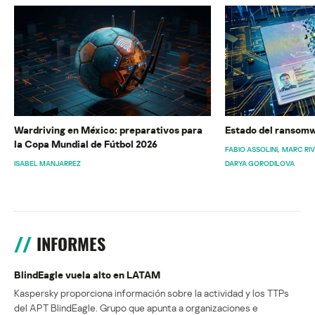
Wardriving en México: preparativos para
Estado del ransomw
la Copa Mundial de Fútbol 2026
FABIO ASSOLINI
MARC RI
ISABEL MANJARREZ
DARYA GORODILOVA
INFORMES
BlindEagle vuela alto en LATAM
Kaspersky proporciona información sobre la actividad y los TTPs
del APT BlindEagle. Grupo que apunta a organizaciones e