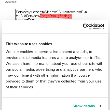
Adware:
This website uses cookies
We use cookies to personalise content and ads, to
provide social media features and to analyse our traffic.
We also share information about your use of our site with
Los clientes de Kaspersky Lab ya están protegidos contra este
our social media, advertising and analytics partners who
programa potencialmente nocivo, que detectamos como “not-a-
may combine it with other information that you’ve
virus:AdWare.Win32.HotBar.dh”.
provided to them or that they’ve collected from your use
Durante la instalación, ClickPotato registra un Objeto de Ayuda del
of their services.
Navegador en Internet Explorer. Después de esto, el adware está
listo para mostrar anuncios publicitarios relacionados con tus
hábitos de navegación. Los autores de adware siguen publicitando
Show details
sus creaciones con agresividad, como vemos en esta campaña de