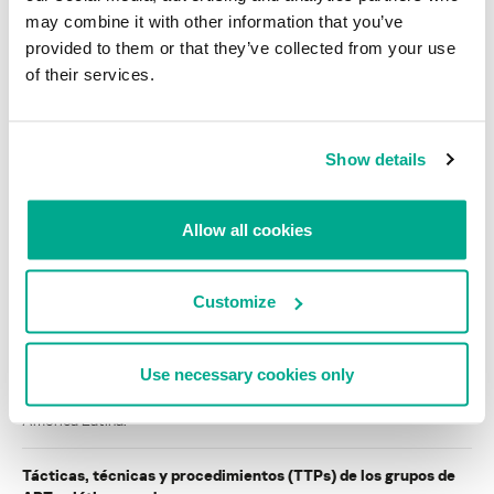
may combine it with other information that you’ve
provided to them or that they’ve collected from your use
INCIDENTES
of their services.
Campaña de spam en Twitter descarga adware
Show details
Cargar más
Allow all cookies
INFORMES
Customize
BlindEagle vuela alto en LATAM
Kaspersky proporciona información sobre la actividad y los TTPs
Use necessary cookies only
del APT BlindEagle. Grupo que apunta a organizaciones e
individuos en Colombia, Ecuador, Chile, Panamá y otros países de
América Latina.
Tácticas, técnicas y procedimientos (TTPs) de los grupos de