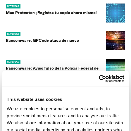
NOTICIAS
Mac Protector: ¡Registra tu copia ahora mismo!
NOTICIAS
Ransomware: GPCode ataca de nuevo
NOTICIAS
Ransomware: Aviso falso de la Policía Federal de
Alemania (BKA)
INCIDENTES
El spam sobre el terremoto en Japón propaga
This website uses cookies
malware, parte III
We use cookies to personalise content and ads, to
provide social media features and to analyse our traffic.
INCIDENTES
We also share information about your use of our site with
El spam sobre el terremoto en Japón propaga
our social media, advertising and analytics partners who
malware