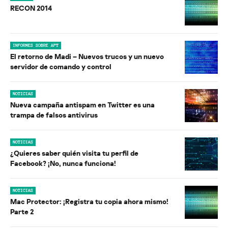
RECON 2014
INFORMES SOBRE APT
El retorno de Madi – Nuevos trucos y un nuevo
servidor de comando y control
NOTICIAS
Nueva campaña antispam en Twitter es una
trampa de falsos antivirus
NOTICIAS
¿Quieres saber quién visita tu perfil de
Facebook? ¡No, nunca funciona!
NOTICIAS
Mac Protector: ¡Registra tu copia ahora mismo!
Parte 2