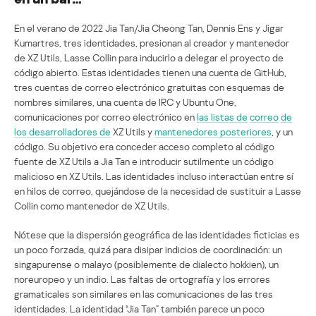
En el verano de 2022 Jia Tan/Jia Cheong Tan, Dennis Ens y Jigar
Kumartres, tres identidades, presionan al creador y mantenedor
de XZ Utils, Lasse Collin para inducirlo a delegar el proyecto de
código abierto. Estas identidades tienen una cuenta de GitHub,
tres cuentas de correo electrónico gratuitas con esquemas de
nombres similares, una cuenta de IRC y Ubuntu One,
comunicaciones por correo electrónico en
las listas de
correo
de
los desarrolladores de
XZ Utils y
mantenedores posteriores
, y un
código. Su objetivo era conceder acceso completo al código
fuente de XZ Utils a Jia Tan e introducir sutilmente un código
malicioso en XZ Utils. Las identidades incluso interactúan entre sí
en hilos de correo, quejándose de la necesidad de sustituir a Lasse
Collin como mantenedor de XZ Utils.
Nótese que la dispersión geográfica de las identidades ficticias es
un poco forzada, quizá para disipar indicios de coordinación: un
singapurense o malayo (posiblemente de dialecto hokkien), un
noreuropeo y un indio. Las faltas de ortografía y los errores
gramaticales son similares en las comunicaciones de las tres
identidades. La identidad “Jia Tan” también parece un poco