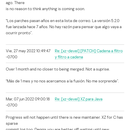
ago. There
is no reason to think anything is coming soon.
“Los parches pasan años en esta lista de correo. La versión 5.2.0
fue lanzada hace 7 años. No hay razón para pensar que algo vaya a
ocurrir pronto”.
Vie, 27 may 2022 10:49:47
Re: [xz-devel] [PATCH] Cadena a filtro
-0700
y filtro a cadena
Over 1 month and no closer to being merged. Not a suprise.
“Más de 1 mes y no nos acercamos a la fusión. No me sorprende”.
Mar, 07 jun 2022 09:00:18
Re: [xz-devel] XZ para Java
-0700
Progress will not happen until there is new maintainer. XZ for C has
sparse
commit log too. Dennis you are better off waiting until new