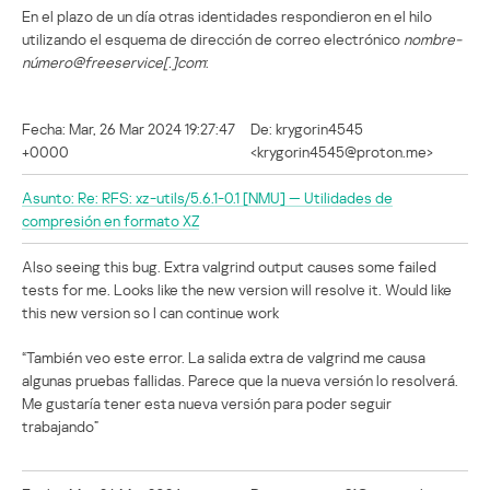
En el plazo de un día otras identidades respondieron en el hilo
utilizando el esquema de dirección de correo electrónico
nombre-
número@freeservice[.]com
:
Fecha: Mar, 26 Mar 2024 19:27:47
De: krygorin4545
+0000
<krygorin4545@proton.me>
Asunto: Re: RFS: xz-utils/5.6.1-0.1 [NMU] — Utilidades de
compresión en formato XZ
Also seeing this bug. Extra valgrind output causes some failed
tests for me. Looks like the new version will resolve it. Would like
this new version so I can continue work
“También veo este error. La salida extra de valgrind me causa
algunas pruebas fallidas. Parece que la nueva versión lo resolverá.
Me gustaría tener esta nueva versión para poder seguir
trabajando”