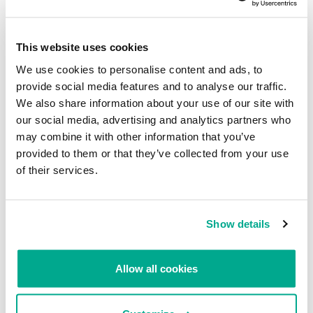
progress since april has been small changes to test code. You
ignore the many
patches bit rotting away on this mailing list. Right now you choke
This website uses cookies
your repo.
Why wait until 5.4.0 to change maintainer? Why delay what your
We use cookies to personalise content and ads, to
repo needs?
provide social media features and to analyse our traffic.
We also share information about your use of our site with
“Con su ritmo actual, dudo mucho que la versión 5.4.0 salga este
our social media, advertising and analytics partners who
año. El únicoavance desde abril han sido pequeños cambios en el
may combine it with other information that you’ve
código de prueba. Ignoras los muchos parches que están
pudriéndose en esta lista de correo. Está asfixiando a su repo.
provided to them or that they’ve collected from your use
¿Por qué esperar hasta 5.4.0 para cambiar de mantenedor? ¿Por
of their services.
qué retrasar lo que su repo necesita?”.
Show details
Mié, 22 jun 2022 10:05:06
Re: [xz-devel] [PATCH] Cadena a filtro
-0700
y filtro a cadena
Allow all cookies
Is there any progress on this? Jia I see you have recent commits.
Why can’t you
commit this yourself?