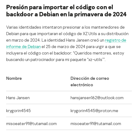
Presión para importar el código con el
backdoor a Debian en la primavera de 2024
Varias identidades intentaron presionar a los mantenedores de
Debian para que importaran el código de XZ Utils a su distribución
en marzo de 2024. La identidad Hans Jansen creó un
registro de
informe de Debian
el 25 de marzo de 2024 para urgir a que se
incluyera el código con el backdoor: “Queridos mentores, estoy
buscando un patrocinador para mi paquete “xz-utils””.
Nombre
Dirección de correo
electrónico
Hans Jansen
hansjansen162@outlook.com
krygorin4545
krygorin4545@proton.me
misoeater91@tutamail.com
misoeater91@tutamail.com