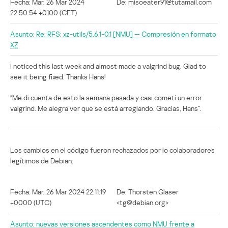
Fecha: Mar, 26 Mar 2024
De: misoeater91@tutamail.com
22:50:54 +0100 (CET)
Asunto: Re: RFS: xz-utils/5.6.1-0.1 [NMU] — Compresión en formato
XZ
I noticed this last week and almost made a valgrind bug. Glad to
see it being fixed. Thanks Hans!
“Me di cuenta de esto la semana pasada y casi cometí un error
valgrind. Me alegra ver que se está arreglando. Gracias, Hans”.
Los cambios en el código fueron rechazados por lo colaboradores
legítimos de Debian:
Fecha: Mar, 26 Mar 2024 22:11:19
De: Thorsten Glaser
+0000 (UTC)
<tg@debian.org>
Asunto: nuevas versiones ascendentes como NMU frente a