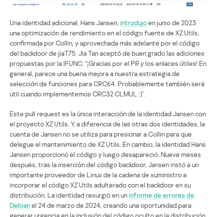
Una identidad adicional, Hans Jansen,
introdujo
en junio de 2023
una optimización de rendimiento en el código fuente de XZ Utils,
confirmada por Collin, y aprovechada más adelante por el código
del backdoor de jiaT75. Jia Tan aceptó de buen grado las adiciones
propuestas por la IFUNC: “¡Gracias por el PR y los enlaces útiles! En
general, parece una buena mejora a nuestra estrategia de
selección de funciones para CRC64. Probablemente también será
útil cuando implementemos CRC32 CLMUL :)”.
Este pull request es la única interacción de la identidad Jansen con
el proyecto XZ Utils. Y, a diferencia de las otras dos identidades, la
cuenta de Jansen no se utiliza para presionar a Collin para que
delegue el mantenimiento de XZ Utils. En cambio, la identidad Hans
Jansen proporcionó el código y luego desapareció. Nueve meses
después, tras la inserción del código backdoor, Jansen instó a un
importante proveedor de Linux de la cadena de suministro a
incorporar el código XZ Utils adulterado con el backdoor en su
distribución. La identidad resurgió en un
informe de errores de
Debian
el 24 de marzo de 2024, creando una oportunidad para
generar urgencia en la inclusión del código oculto en la distribución