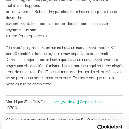
maintainer happens
or fork yourself. Submitting patches here has no purpose these
days. The
current maintainer lost interest or doesn’t care to maintain
anymore. It is sad
to see for a repo like this.
“No habrá progreso mientras no haya un nuevo mantenedor. XZ
para C también tieneun registro muy espaciado de commits.
Dennis, es mejor esperar hasta que haya un nuevo mantenedor o
hagas una bifurcación tú mismo. Enviar parches aquí no tiene ningún
sentido en estos días. El actual mantenedor perdió el interés o ya
no se preocupa por el mantenimiento. Es triste ver que esto le
pase a un repo como este”.
Mar, 14 jun 2022 11:16:07
Re: [xz-devel] XZ para Java
-0700
With your current rate, I very doubt to see 5.4.0 release this year.
The only