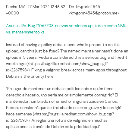
Fecha: Mié, 27 Mar 2024 12:46:32
De: krygorin4545
+0000
<krygorin4545@proton.me>
Asunto: Re: Bug#1067708: nuevas versiones upstream como NMU
vs. mantenimiento xz
Instead of having a policy debate over who is proper to do this
upload, can this just be fixed? The named maintainer hasn’t done an
upload in 5 years. Fedora considered this a serious bug and fixed it
weeks ago (<https://bugzilla.redhat.com/show_bug.cgi?
id=2267598>). Fixing a valgrind break across many apps throughout
Debian is the priority here.
“En lugar de mantener un debate político sobre quién tiene
derecho a hacerlo, ¿no sería mejor simplemente corregirlo? El
mantenedor nombrado no ha hecho ninguna subida en 5 años.
Fedora consideró que se trataba de un error grave y lo corrigió
hace semanas (<https://bugzilla.redhat.com/show_bug.cgi?
id=2267598>). Arreglar una rotura de valgrind en muchas
aplicaciones a través de Debian es la prioridad aquí”.