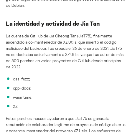
de Debian.
La identidad y actividad de Jia Tan
La cuenta de GitHub de Jia Cheong Tan (JiaT75), finalmente
ascendido a co-mantenedor de XZ Utils, que insertó el código
malicioso del backdoor, fue creada el 26 de enero de 2021. JiaT75
no se dedicaba exclusivamente a XZ Utils, ya que fue autor de más
de 500 parches en varios proyectos de GitHub desde principios
de 2022.
oss-fuzz;
cpp-docs;
wasmtime;
XZ.
Estos parches inocuos ayudaron a que JiaT75 se ganara la
reputación de colaborador legítimo de proyecto de código abierto
y potencial mantenedor del proyecto XZ Utils. Los esfuerzos de