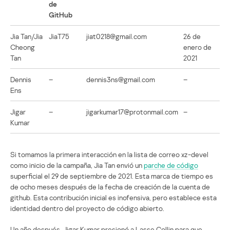
de
GitHub
Jia Tan/Jia
JiaT75
jiat0218@gmail.com
26 de
Cheong
enero de
Tan
2021
Dennis
–
dennis3ns@gmail.com
–
Ens
Jigar
–
jigarkumar17@protonmail.com
–
Kumar
Si tomamos la primera interacción en la lista de correo xz-devel
como inicio de la campaña, Jia Tan envió un
parche de código
superficial el 29 de septiembre de 2021. Esta marca de tiempo es
de ocho meses después de la fecha de creación de la cuenta de
github. Esta contribución inicial es inofensiva, pero establece esta
identidad dentro del proyecto de código abierto.
Un año después, Jigar Kumar presionó a Lasse Collin para que