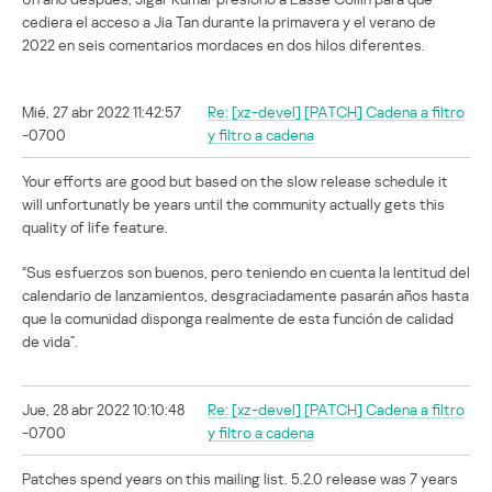
cediera el acceso a Jia Tan durante la primavera y el verano de
2022 en seis comentarios mordaces en dos hilos diferentes.
Mié, 27 abr 2022 11:42:57
Re: [xz-devel] [PATCH] Cadena a filtro
-0700
y filtro a cadena
Your efforts are good but based on the slow release schedule it
will unfortunatly be years until the community actually gets this
quality of life feature.
“Sus esfuerzos son buenos, pero teniendo en cuenta la lentitud del
calendario de lanzamientos, desgraciadamente pasarán años hasta
que la comunidad disponga realmente de esta función de calidad
de vida”.
Jue, 28 abr 2022 10:10:48
Re: [xz-devel] [PATCH] Cadena a filtro
-0700
y filtro a cadena
Patches spend years on this mailing list. 5.2.0 release was 7 years