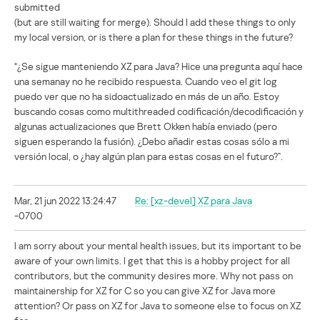
submitted
(but are still waiting for merge). Should I add these things to only
my local version, or is there a plan for these things in the future?
“¿Se sigue manteniendo XZ para Java? Hice una pregunta aquí hace
una semanay no he recibido respuesta. Cuando veo el git log
puedo ver que no ha sidoactualizado en más de un año. Estoy
buscando cosas como multithreaded codificación/decodificación y
algunas actualizaciones que Brett Okken había enviado (pero
siguen esperando la fusión). ¿Debo añadir estas cosas sólo a mi
versión local, o ¿hay algún plan para estas cosas en el futuro?”.
Mar, 21 jun 2022 13:24:47
Re: [xz-devel] XZ para Java
-0700
I am sorry about your mental health issues, but its important to be
aware of your own limits. I get that this is a hobby project for all
contributors, but the community desires more. Why not pass on
maintainership for XZ for C so you can give XZ for Java more
attention? Or pass on XZ for Java to someone else to focus on XZ