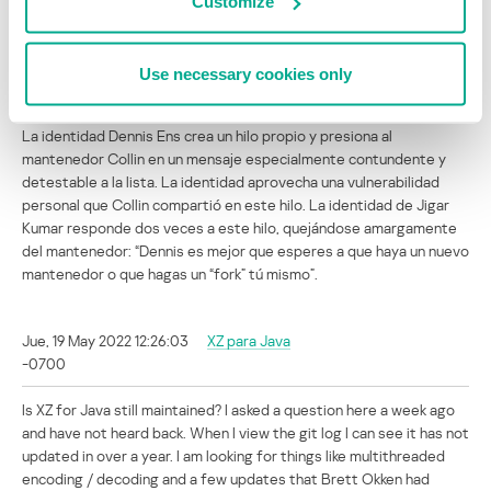
Customize
“¿Hay algún avance al respecto? Jia veo que tienes commits
recientes. ¿Por qué no puedeshacer commit de esto tú mismo?”
Use necessary cookies only
La identidad Dennis Ens crea un hilo propio y presiona al
mantenedor Collin en un mensaje especialmente contundente y
detestable a la lista. La identidad aprovecha una vulnerabilidad
personal que Collin compartió en este hilo. La identidad de Jigar
Kumar responde dos veces a este hilo, quejándose amargamente
del mantenedor: “Dennis es mejor que esperes a que haya un nuevo
mantenedor o que hagas un “fork” tú mismo”.
Jue, 19 May 2022 12:26:03
XZ para Java
-0700
Is XZ for Java still maintained? I asked a question here a week ago
and have not heard back. When I view the git log I can see it has not
updated in over a year. I am looking for things like multithreaded
encoding / decoding and a few updates that Brett Okken had