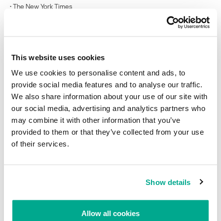
• The New York Times
https://www.washingtonpost.com/business/technology/data-
breach-hits-saks-fifth-avenue-lord-and-taylor-
stores/2018/04/01/e3cc8aa6-35cc-11e8-af3c-
2123715f78df_story.html — “Data breach hits Saks Fifth Avenue,
This website uses cookies
Lord & Taylor stores” • The Washington Post
Saks, Lord & Taylor Hit With Data Breach
• The Wall Street Journal
We use cookies to personalise content and ads, to
provide social media features and to analyse our traffic.
We also share information about your use of our site with
SECURITY
our social media, advertising and analytics partners who
may combine it with other information that you’ve
provided to them or that they’ve collected from your use
Cibercriminales roban los datos de tarjetas
of their services.
de crédito de 5 millones de clientes de Saks
Fifth Avenue y Lord & Taylor
Show details
Su dirección de correo electrónico no será publicada.
Los
campos obligatorios están marcados con
*
Allow all cookies