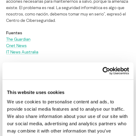
acciones necesarias para mantenernos a salvo, porque la amenaza
existe. El problema es real. La seguridad informática es algo que
nosotros, como nación, debemos tomar muy en serio”, expresó el
Centro de Ciberseguridad.
Fuentes
The Guardian
Cnet News
IT News Australia
Ciberespías invaden el Buró de
Meteorología de Australia
Su dirección de correo electrónico no será publicada.
Los
This website uses cookies
campos obligatorios están marcados con
*
We use cookies to personalise content and ads, to
provide social media features and to analyse our traffic.
We also share information about your use of our site with
our social media, advertising and analytics partners who
may combine it with other information that you’ve