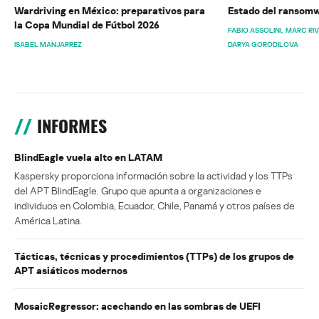
Wardriving en México: preparativos para
Estado del ransomw
la Copa Mundial de Fútbol 2026
FABIO ASSOLINI
MARC RI
ISABEL MANJARREZ
DARYA GORODILOVA
INFORMES
BlindEagle vuela alto en LATAM
Kaspersky proporciona información sobre la actividad y los TTPs
del APT BlindEagle. Grupo que apunta a organizaciones e
individuos en Colombia, Ecuador, Chile, Panamá y otros países de
América Latina.
Tácticas, técnicas y procedimientos (TTPs) de los grupos de
APT asiáticos modernos
MosaicRegressor: acechando en las sombras de UEFI