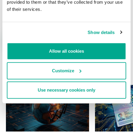
provided to them or that they’ve collected from your use
Nombre
*
Correo electrónico
*
of their services.
Show details
Allow all cookies
Customize
ÚLTIMAS PUBLICACIONES
Use necessary cookies only