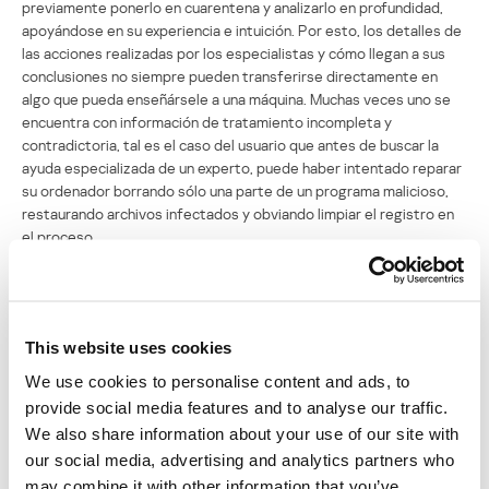
previamente ponerlo en cuarentena y analizarlo en profundidad,
apoyándose en su experiencia e intuición. Por esto, los detalles de
las acciones realizadas por los especialistas y cómo llegan a sus
conclusiones no siempre pueden transferirse directamente en
algo que pueda enseñársele a una máquina. Muchas veces uno se
encuentra con información de tratamiento incompleta y
contradictoria, tal es el caso del usuario que antes de buscar la
ayuda especializada de un experto, puede haber intentado reparar
su ordenador borrando sólo una parte de un programa malicioso,
restaurando archivos infectados y obviando limpiar el registro en
el proceso.
Finalmente, el tercer problema típico: durante el procedimiento de
análisis del protocolo, sólo están disponibles los metadatos de un
objeto sospechoso, mientras que en el análisis de un archivo en
This website uses cookies
cuarentena, sólo se cuenta con los datos iniciales sobre el objeto
sospechoso. Después se procede a la categorización del objeto,
We use cookies to personalise content and ads, to
dando como resultado que puede tratarse de malware o de un
provide social media features and to analyse our traffic.
programa ‘limpio’. Se llega a contar con esta información sólo
We also share information about your use of our site with
después de repetidos ajustes y de un considerable tiempo que
our social media, advertising and analytics partners who
puede ir desde minutos hasta meses, inclusive. El proceso de
may combine it with other information that you’ve
definición puede ocurrir tanto de forma externa, en un laboratorio