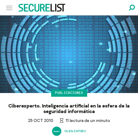
PUBLICACIONES
Ciberexperto. Inteligencia artificial en la esfera de la
seguridad informática
25 OCT 2010
11
lectura de un minuto
OLEG ZAITSEV