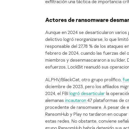
exfiltración una táctica de importancia crít
Actores de ransomware desmant
Aunque en 2024 se desarticularon varios
delictivo logró reorganizarse, lo que limit
responsable del 27,78 % de los ataques en
febrero de 2024, cuando las fuerzas del o
miembros y desenmascararon a su líder, 
esfuerzos, LockBit reanudó sus operacio
ALPHV/BlackCat, otro grupo prolífico,
fu
diciembre de 2023, pero los afiliados m
2024, el FBI
logró desarticular
la operació
alemanas
incautaron
47 plataformas de cr
procedente de ransomware. A pesar de e
RansomHub y Play no tardaron en ocupar su
estas redes. No obstante, conviene señal
grupo RansomHub habría detenido sus activ