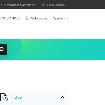
51-999 usuarios Corporativo
+1000 usuarios
N NOSOTROS
Modo oscuro
Spanish
Índice