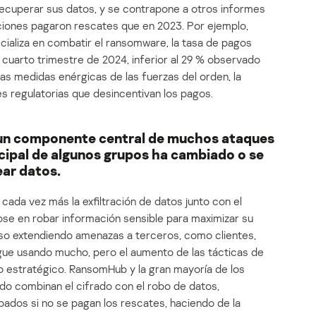
ecuperar sus datos, y se contrapone a otros informes
iones pagaron rescates que en 2023. Por ejemplo,
cializa en combatir el ransomware, la tasa de pagos
l cuarto trimestre de 2024, inferior al 29 % observado
las medidas enérgicas de las fuerzas del orden, la
es regulatorias que desincentivan los pagos.
o un componente central de muchos ataques
cipal de algunos grupos ha cambiado o se
ear datos.
 cada vez más la exfiltración de datos junto con el
ose en robar información sensible para maximizar su
uso extendiendo amenazas a terceros, como clientes,
igue usando mucho, pero el aumento de las tácticas de
o estratégico. RansomHub y la gran mayoría de los
 combinan el cifrado con el robo de datos,
bados si no se pagan los rescates, haciendo de la