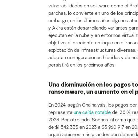
vulnerabilidades en software como el Pro
parches, lo convierte en uno de los princ
embargo, en los últimos años algunos at
y Akira están desarrollando variantes par
ejecutan en la nube y en entornos virtual
objetivo, el creciente enfoque en el ranso
explotación de infraestructuras diversas
adoptan configuraciones híbridas y de nu
persistirá en los próximos años.
Una disminución en los pagos tot
ransomware, un aumento en el 
En 2024, según Chainalysis, los pagos po
representa
una caída notable
del 35 % res
2023. Por otro lado, Sophos informa que 
de $1 542 333 en 2023 a $3 960 917 en 2024
organizaciones más grandes con demanda