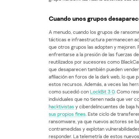
Cuando unos grupos desaparece
A menudo, cuando los grupos de ransomwa
tácticas e infraestructura permanecen ac
que otros grupos las adopten y mejoren. 
enfrentarse a la presión de las fuerzas 
reutilizados por sucesores como BlackCat
que desaparecen también pueden vender s
afiliación en foros de la dark web, lo que 
estos recursos. Además, a veces las herra
como sucedió con
LockBit 3 0
. Como res
individuales que no tienen nada que ver c
hacktivistas
y ciberdelincuentes de baja h
sus propios fines
. Este ciclo de transfer
ransomware, ya que nuevos actores se bas
contramedidas y explotan vulnerabilidade
responder. La telemetría de estos nuevos