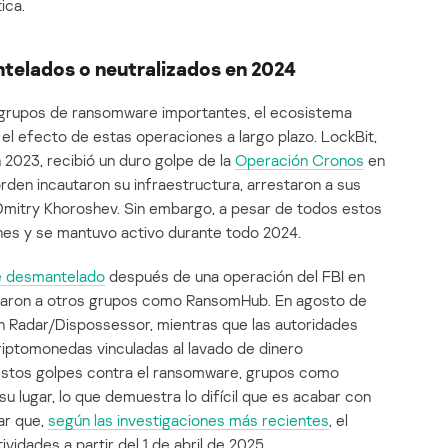
ica.
elados o neutralizados en 2024
 grupos de ransomware importantes, el ecosistema
ó el efecto de estas operaciones a largo plazo. LockBit,
 2023, recibió un duro golpe de la
Operación Cronos
en
rden incautaron su infraestructura, arrestaron a sus
Dmitry Khoroshev. Sin embargo, a pesar de todos estos
nes y se mantuvo activo durante todo 2024.
e desmantelado
después de una operación del FBI en
igraron a otros grupos como RansomHub. En agosto de
n Radar/Dispossessor, mientras que las autoridades
iptomonedas vinculadas al lavado de dinero
stos golpes contra el ransomware, grupos como
 lugar, lo que demuestra lo difícil que es acabar con
ar que,
según las investigaciones más recientes
, el
idades a partir del 1 de abril de 2025.