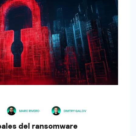
MARC RIVERO
DMITRY GALOV
obales del ransomware