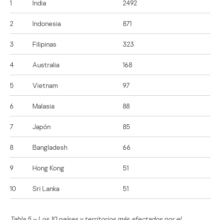
1
India
2492
2
Indonesia
871
3
Filipinas
323
4
Australia
168
5
Vietnam
97
6
Malasia
88
7
Japón
85
8
Bangladesh
66
9
Hong Kong
51
10
Sri Lanka
51
Tabla 5 – Los 10 países y territorios más afectados por el