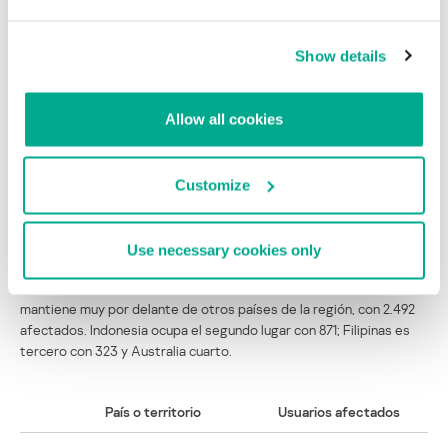
8
Emiratos Árabes Unidos
184
Show details
9
Iraq
127
Allow all cookies
10
Sudáfrica
126
Tabla 4 – Los 10 países más afectados por el stalkerware en
Customize
Oriente Medio y África
La región de Asia-Pacífico registró un aumento del uso de
Use necessary cookies only
programas espía en comparación con el año pasado, con un total
de 4.575 usuarios afectados, frente a los 3.187 de 2022. India se
mantiene muy por delante de otros países de la región, con 2.492
afectados. Indonesia ocupa el segundo lugar con 871; Filipinas es
tercero con 323 y Australia cuarto.
País o territorio
Usuarios afectados