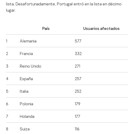
lista. Desafortunadamente, Portugal entró en la lista en décimo
lugar.
País
Usuarios afectados
1
Alemania
577
2
Francia
332
3
Reino Unido
271
4
España
257
5
Italia
252
6
Polonia
179
7
Holanda
177
8
Suiza
116