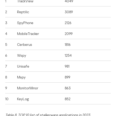
1
TrackView
4049
2
Reptilic
3089
3
SpyPhone
2126
4
MobileTracker
2099
5
Cerberus
1816
6
Wspy
1254
7
Unisafe
981
8
Mspy
899
9
MonitorMinor
863
10
KeyLog
852
Table 8. TOP 10 list of stalkerware applications in 2023