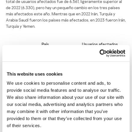
total de usuarios afectados fue de 6.561, ligeramente superior al
de 2022 (6.330), pero hay un pequeño cambio en los tres países
más afectados este año. Mientras que en 2022 Irán, Turquía y
Arabia Saudí fueron los países más afectados, en 2023 fueron Irán,
Turquía y Yemen.
País
Usuarios afectados
1
Irán
1578
2
Turquía
1063
This website uses cookies
3
Yemen
624
We use cookies to personalise content and ads, to
provide social media features and to analyse our traffic.
4
Egipto
569
We also share information about your use of our site with
our social media, advertising and analytics partners who
5
Arabia Saudi
511
may combine it with other information that you’ve
6
Algeria
495
provided to them or that they’ve collected from your use
of their services.
7
Marruecos
215