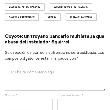
TECNOLOGÍAS DE MALWARE
DESCRIPCIONES DE MALWARE
MALWARE FINANCIERO
BRASIL
TROYANO BANCARIO
Coyote: un troyano bancario multietapa que
abusa del instalador Squirrel
Su dirección de correo electrónico no será publicada.
Los
campos obligatorios están marcados con
*
Nombre
*
Correo electrónico
*