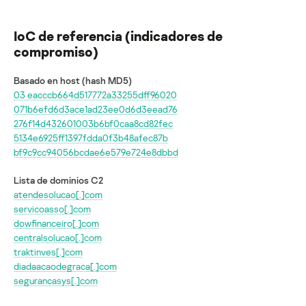
IoC de referencia (indicadores de
compromiso)
Basado en host (hash MD5)
03 eacccb664d517772a33255dff96020
071b6efd6d3ace1ad23ee0d6d3eead76
276f14d432601003b6bf0caa8cd82fec
5134e6925ff1397fdda0f3b48afec87b
bf9c9cc94056bcdae6e579e724e8dbbd
Lista de dominios C2
atendesolucao[.]com
servicoasso[.]com
dowfinanceiro[.]com
centralsolucao[.]com
traktinves[.]com
diadaacaodegraca[.]com
segurancasys[.]com