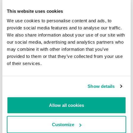
This website uses cookies
We use cookies to personalise content and ads, to
provide social media features and to analyse our traffic.
We also share information about your use of our site with
Rutina de supervisión de aplicaciones
our social media, advertising and analytics partners who
may combine it with other information that you’ve
En nuestro análisis hemos identificado al menos 61 solicitudes
provided to them or that they’ve collected from your use
relacionadas, todas ellas procedentes de Brasil. Esto es un indicio
of their services.
claro de que Coyote es un troyano bancario brasileño, que muestra
un comportamiento similar al que reportamos en nuestra entrada
del blog acerca de
Tetrade
.
Show details
Comunicación y control con el servidor C2
Allow all cookies
Cuando se ejecuta y utiliza cualquier aplicación relacionada con la
banca, el Coyote bancario se pone en contacto con el C2 con esta
información. A continuación, el C2 responde con diversas acciones
Customize
a realizar en el equipo, que van desde el registro de teclas hasta la