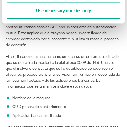
toma de capturas de pantalla. La comunicación con el servidor
atacante se explicará en las secciones siguientes.
Use necessary cookies only
El troyano establece comunicación con su servidor de mando y
control utilizando canales SSL con un esquema de autenticación
mutua. Esto implica que el troyano posee un certificado del
servidor controlado por el atacante y lo utiliza durante el proceso
de conexión.
El certificado se almacena como un recurso en un formato cifrado
que se descifrada mediante la biblioteca X509 de .Net. Una vez
que el malware constata que se ha establecido conexión con el
atacante, procede a enviar al servidor la información recopilada de
la máquina infectada y de las aplicaciones bancarias. La
información que se transmite incluye estos datos:
Nombre de la máquina
GUID generado aleatoriamente
Aplicación bancaria utilizada
Con esta información, el atacante envía un paquete de respuesta