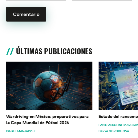
ÚLTIMAS PUBLICACIONES
Wardriving en México: preparativos para
Estado del ransomw
la Copa Mundial de Fútbol 2026
FABIO ASSOLINI
MARC RI
ISABEL MANJARREZ
DARYA GORODILOVA