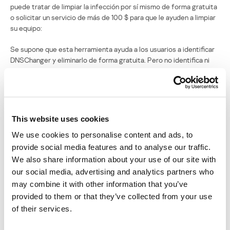
puede tratar de limpiar la infección por sí mismo de forma gratuita
o solicitar un servicio de más de 100 $ para que le ayuden a limpiar
su equipo:
Se supone que esta herramienta ayuda a los usuarios a identificar
DNSChanger y eliminarlo de forma gratuita. Pero no identifica ni
elimina variantes de DNSChanger. En mi sistema, también
identificó a ImmunityDebugger, un detector de fallas muy
conocido, como si fuese un programa potencialmente malicioso
que debía eliminarse. Parece que este programa junta varios
factores cuando decide la legitimidad de un programa específico
This website uses cookies
en un sistema, incluyendo los “puntos de carga” que enumera en el
We use cookies to personalise content and ads, to
sistema y sus puntuaciones de reputación, y recalca que los
cambios que se hacen con la herramienta pueden deshacerse. De
provide social media features and to analyse our traffic.
cierta manera, esto puede ser útil para quienes saben lo que están
We also share information about your use of our site with
haciendo y lo que deben ignorar. Esto ayudará a limpiar otras
our social media, advertising and analytics partners who
infecciones, no sólo DNSChanger; sirve como una herramienta de
may combine it with other information that you’ve
limpieza más general, lo que es algo muy bueno. Tal vez no sirve a
provided to them or that they’ve collected from your use
todos los usuarios, pero es bueno ver que los servidores estén
of their services.
entregando herramientas para limpiar los equipos, porque son el
punto de contacto y estas herramientas ya están disponibles.