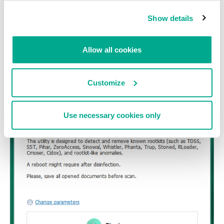
Sería maravilloso que, junto con las herramientas universales y
herramientas más especializadas que se aconsejan para eliminar
Show details
DNSChanger y otras infecciones, se pudiera permitir a los clientes
que escoger qué compañía prefieren que les ayude a limpiar su
equipo. Por ejemplo, nosotros ofrecemos
TDSSKiller
y nuestras
Allow all cookies
herramientas de análisis pueden descargarse con todas sus
funciones en versiones de prueba.
Customize
Use necessary cookies only