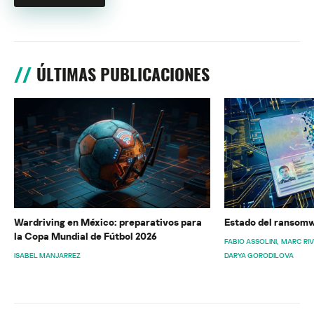
ÚLTIMAS PUBLICACIONES
Wardriving en México: preparativos para
Estado del ransomw
la Copa Mundial de Fútbol 2026
FABIO ASSOLINI
MARC RI
ISABEL MANJARREZ
DARYA GORODILOVA