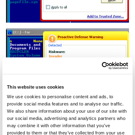
This website uses cookies
We use cookies to personalise content and ads, to
provide social media features and to analyse our traffic.
We also share information about your use of our site with
our social media, advertising and analytics partners who
may combine it with other information that you’ve
provided to them or that they’ve collected from your use
Kaspersky Anti-Virus 6.0 (y 7.0, para aquellos que viven en áreas