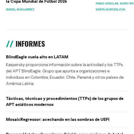
la Copa Mundial de Fútbol 2026
FABIO ASSOLINI
MARC RI
ISABEL MANJARREZ
DARYA GORODILOVA
INFORMES
BlindEagle vuela alto en LATAM
Kaspersky proporciona información sobre la actividad y los TTPs
del APT BlindEagle. Grupo que apunta a organizaciones e
individuos en Colombia, Ecuador, Chile, Panamá y otros países de
América Latina.
Tácticas, técnicas y procedimientos (TTPs) de los grupos de
APT asiáticos modernos
MosaicRegressor: acechando en las sombras de UEFI