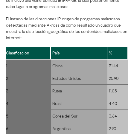
se incluyó una vulnerabilidad IE IFRAME, la cual posteriormente
daba lugar a programas maliciosos.
El listado de las direcciones IP origen de programas maliciosos
detectadas mediante Akross da como resultado un cuadro que
muestra la distribución geográfica de los contenidos maliciosos en
Internet:
Clasificación
País
%
1
China
31.44
2
Estados Unidos
25.90
3
Rusia
11.05
4
Brasil
4.40
5
Corea del Sur
3.64
6
Argentina
2.90