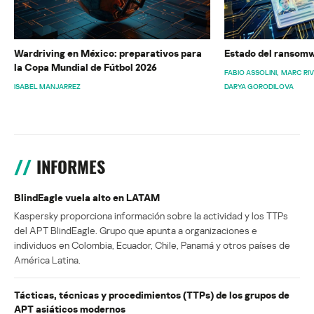
Wardriving en México: preparativos para
Estado del ransomw
la Copa Mundial de Fútbol 2026
FABIO ASSOLINI
MARC RI
ISABEL MANJARREZ
DARYA GORODILOVA
INFORMES
BlindEagle vuela alto en LATAM
Kaspersky proporciona información sobre la actividad y los TTPs
del APT BlindEagle. Grupo que apunta a organizaciones e
individuos en Colombia, Ecuador, Chile, Panamá y otros países de
América Latina.
Tácticas, técnicas y procedimientos (TTPs) de los grupos de
APT asiáticos modernos