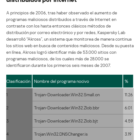
A principios de 2006, tras haber observado el aumento de
programas maliciosos distribuidos a través de Internet en
contraste con los hasta entonces clásicos métodos de
distribución por correo electrónico y por redes, Kaspersky Lab
desarrolló “Akross”, un sistema que monitorea de manera continua
los sitios web en busca de contenidos maliciosos. Desde su puesta
en línea, Akross logró identificar más de 53.000 sitios con
programas maliciosos, de los cuales más de 28.000 se
identificaron durante los primeros seis meses de 2007.
Clasificación
Nombre del programa nocivo
%
1
Trojan-Downloader.Win32.Small.on
11.26
2
Trojan-Downloader.Win32.Zlob.bbr
6.01
3
Trojan-Downloader.Win32.Zlob.bjt
4.59
4
Trojan.Win32.DNSChanger.is
3.19