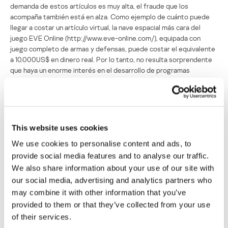
demanda de estos artículos es muy alta, el fraude que los
acompaña también está en alza. Como ejemplo de cuánto puede
llegar a costar un artículo virtual, la nave espacial más cara del
juego EVE Online (http://www.eve-online.com/), equipada con
juego completo de armas y defensas, puede costar el equivalente
a 10.000US$ en dinero real. Por lo tanto, no resulta sorprendente
que haya un enorme interés en el desarrollo de programas
maliciosos dirigidos a la propiedad virtual, ya que existe un claro
motivo de lucro.
Trojan-PSW.Win32.OnLineGames.es constituye un típico ejemplo
de este género. Aunque existen muchas modificaciones de este
This website uses cookies
troyano, la mayoría de ellas están dirigidos al juego en línea World
We use cookies to personalise content and ads, to
of Warcraft (http://www.worldofwarcraft.com/). Estos programas
monitorean el proceso del juego y recogen información sobre
provide social media features and to analyse our traffic.
todas las teclas pulsadas por el usuario, y esta información es
We also share information about your use of our site with
posteriormente enviada a los atacantes, quienes luego pueden
our social media, advertising and analytics partners who
ingresar al juego mediante una cuenta robada y vender artículos,
may combine it with other information that you’ve
dinero virtual o personajes. Para evitar ser detectados, usan
provided to them or that they’ve collected from your use
complejos esquemas de lavado de dinero virtual, dificultando en
of their services.
gran medida el rastreo de la propiedad virtual.