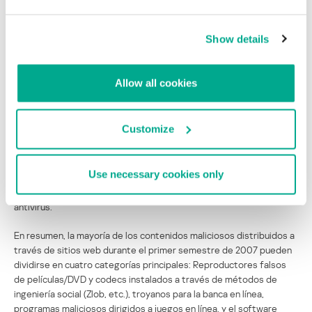
Finalmente, se debe mencionar a Trojan-Downloader.Win32.CWS.j,
otro sitio común entre los sitios maliciosos. Este descargador es
Show details
básicamente una pequeña maqueta que descarga e instala
variantes de CWS, mejor conocido como CoolWebSearch.
CoolWebSearch es un programa malicioso que fue descubierto
Allow all cookies
por primera vez en 2003. Desde entonces, se ha encontrado un
gran número de variantes circulando por Internet, la mayoría de
ellas siguiendo el mismo patrón que consiste en secuestrar la
Customize
página de inicio del navegador de Internet y mostrar ventanas
emergentes con contenido pornográfico. Con el tiempo, las
variantes de CWS se han hecho más y más complejas y las últimas
Use necessary cookies only
versiones incluyen componentes rootkits invisibles y
características retro diseñadas para neutralizar los programas
antivirus.
En resumen, la mayoría de los contenidos maliciosos distribuidos a
través de sitios web durante el primer semestre de 2007 pueden
dividirse en cuatro categorías principales: Reproductores falsos
de películas/DVD y codecs instalados a través de métodos de
ingeniería social (Zlob, etc.), troyanos para la banca en línea,
programas maliciosos dirigidos a juegos en línea, y el software