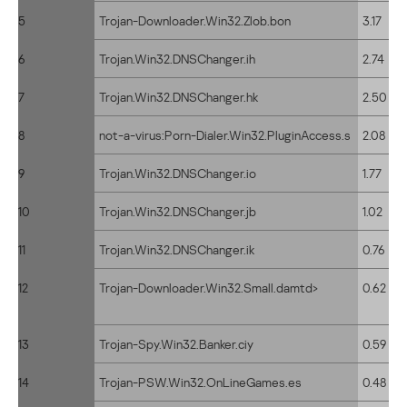
5
Trojan-Downloader.Win32.Zlob.bon
3.17
6
Trojan.Win32.DNSChanger.ih
2.74
7
Trojan.Win32.DNSChanger.hk
2.50
8
not-a-virus:Porn-Dialer.Win32.PluginAccess.s
2.08
9
Trojan.Win32.DNSChanger.io
1.77
10
Trojan.Win32.DNSChanger.jb
1.02
11
Trojan.Win32.DNSChanger.ik
0.76
12
Trojan-Downloader.Win32.Small.damtd>
0.62
13
Trojan-Spy.Win32.Banker.ciy
0.59
14
Trojan-PSW.Win32.OnLineGames.es
0.48