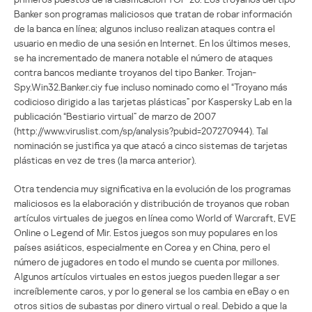
Banker son programas maliciosos que tratan de robar información
de la banca en línea; algunos incluso realizan ataques contra el
usuario en medio de una sesión en Internet. En los últimos meses,
se ha incrementado de manera notable el número de ataques
contra bancos mediante troyanos del tipo Banker. Trojan-
Spy.Win32.Banker.ciy fue incluso nominado como el “Troyano más
codicioso dirigido a las tarjetas plásticas” por Kaspersky Lab en la
publicación “Bestiario virtual” de marzo de 2007
(http://www.viruslist.com/sp/analysis?pubid=207270944). Tal
nominación se justifica ya que atacó a cinco sistemas de tarjetas
plásticas en vez de tres (la marca anterior).
Otra tendencia muy significativa en la evolución de los programas
maliciosos es la elaboración y distribución de troyanos que roban
artículos virtuales de juegos en línea como World of Warcraft, EVE
Online o Legend of Mir. Estos juegos son muy populares en los
países asiáticos, especialmente en Corea y en China, pero el
número de jugadores en todo el mundo se cuenta por millones.
Algunos artículos virtuales en estos juegos pueden llegar a ser
increíblemente caros, y por lo general se los cambia en eBay o en
otros sitios de subastas por dinero virtual o real. Debido a que la