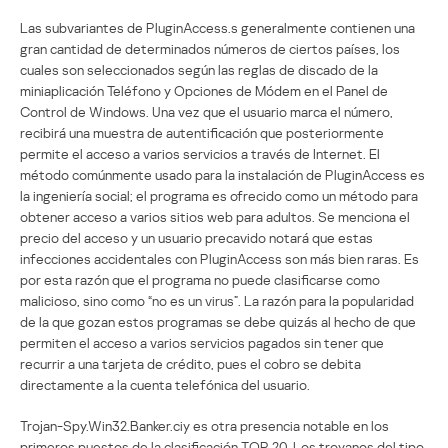
Las subvariantes de PluginAccess.s generalmente contienen una
gran cantidad de determinados números de ciertos países, los
cuales son seleccionados según las reglas de discado de la
miniaplicación Teléfono y Opciones de Módem en el Panel de
Control de Windows. Una vez que el usuario marca el número,
recibirá una muestra de autentificación que posteriormente
permite el acceso a varios servicios a través de Internet. El
método comúnmente usado para la instalación de PluginAccess es
la ingeniería social; el programa es ofrecido como un método para
obtener acceso a varios sitios web para adultos. Se menciona el
precio del acceso y un usuario precavido notará que estas
infecciones accidentales con PluginAccess son más bien raras. Es
por esta razón que el programa no puede clasificarse como
malicioso, sino como “no es un virus”. La razón para la popularidad
de la que gozan estos programas se debe quizás al hecho de que
permiten el acceso a varios servicios pagados sin tener que
recurrir a una tarjeta de crédito, pues el cobro se debita
directamente a la cuenta telefónica del usuario.
Trojan-Spy.Win32.Banker.ciy es otra presencia notable en los
primeros puestos de la clasificación TOP 20. Los troyanos del tipo