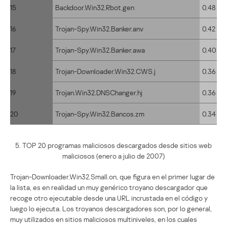
15
Backdoor.Win32.Rbot.gen
0.48
16
Trojan-Spy.Win32.Banker.anv
0.42
17
Trojan-Spy.Win32.Banker.awa
0.40
18
Trojan-Downloader.Win32.CWS.j
0.36
19
Trojan.Win32.DNSChanger.hj
0.36
20
Trojan-Spy.Win32.Bancos.zm
0.34
5. TOP 20 programas maliciosos descargados desde sitios web
maliciosos (enero a julio de 2007)
Trojan-Downloader.Win32.Small.on, que figura en el primer lugar de
la lista, es en realidad un muy genérico troyano descargador que
recoge otro ejecutable desde una URL incrustada en el código y
luego lo ejecuta. Los troyanos descargadores son, por lo general,
muy utilizados en sitios maliciosos multiniveles, en los cuales