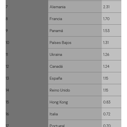
7
Alemania
2.31
8
Francia
1.70
9
Panamá
1.53
10
Países Bajos
1.31
11
Ukraina
1.26
12
Canadá
1.24
13
España
1.15
14
Reino Unido
1.15
15
Hong Kong
0.83
16
Italia
0.72
17
Portugal
0.70